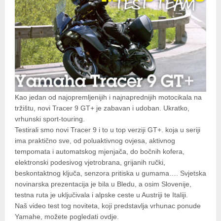
Kao jedan od najopremljenijih i najnaprednijih motocikala na
tržištu, novi Tracer 9 GT+ je zabavan i udoban. Ukratko,
vrhunski sport-touring.
Testirali smo novi Tracer 9 i to u top verziji GT+. koja u seriji
ima praktično sve, od poluaktivnog ovjesa, aktivnog
tempomata i automatskog mjenjača, do bočnih kofera,
elektronski podesivog vjetrobrana, grijanih ručki,
beskontaktnog ključa, senzora pritiska u gumama…. Svjetska
novinarska prezentacija je bila u Bledu, a osim Slovenije,
testna ruta je uključivala i alpske ceste u Austriji te Italiji.
Naš video test tog noviteta, koji predstavlja vrhunac ponude
Yamahe, možete pogledati ovdje.