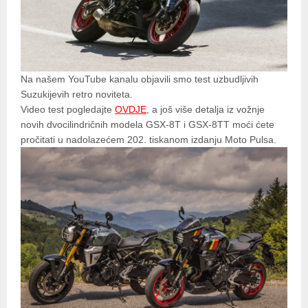
Na našem YouTube kanalu objavili smo test uzbudljivih
Suzukijevih retro noviteta.
Video test pogledajte
OVDJE
, a još više detalja iz vožnje
novih dvocilindričnih modela GSX-8T i GSX-8TT moći ćete
pročitati u nadolazećem 202. tiskanom izdanju Moto Pulsa.