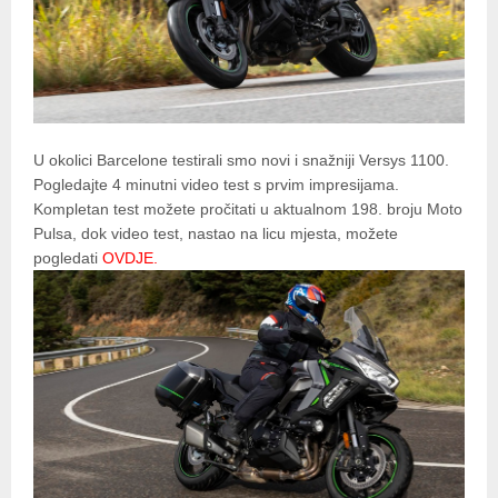
U okolici Barcelone testirali smo novi i snažniji Versys 1100.
Pogledajte 4 minutni video test s prvim impresijama.
Kompletan test možete pročitati u aktualnom 198. broju Moto
Pulsa, dok video test, nastao na licu mjesta, možete
pogledati
OVDJE
.