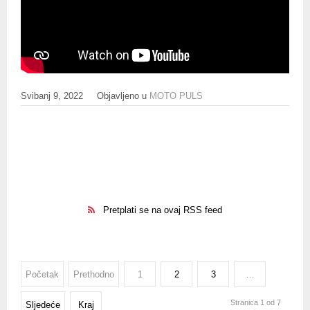
Svibanj 9, 2022
Objavljeno u
MOTO PULS
Pretplati se na ovaj RSS feed
Početak
Prethodno
1
2
3
…
Stranica 1 od 7
Sljedeće
Kraj