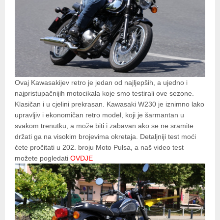
Ovaj Kawasakijev retro je jedan od najljepših, a ujedno i
najpristupačnijih motocikala koje smo testirali ove sezone.
Klasičan i u cjelini prekrasan. Kawasaki W230 je iznimno lako
upravljiv i ekonomičan retro model, koji je šarmantan u
svakom trenutku, a može biti i zabavan ako se ne sramite
držati ga na visokim brojevima okretaja. Detaljniji test moći
ćete pročitati u 202. broju Moto Pulsa, a naš video test
možete pogledati
OVDJE