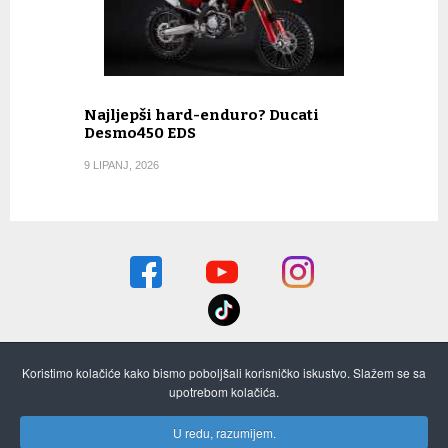
Najljepši hard-enduro? Ducati
Desmo450 EDS
9 LIPANJ, 2026
Koristimo kolačiće kako bismo poboljšali korisničko iskustvo. Slažem se sa
O nama
Pretplata i stari brojevi
Oglašavanje
upotrebom kolačića.
Kontaktirajte nas
ON-LINE STARI BROJEVI
Izjava o privatnosti
U redu, razumijem.