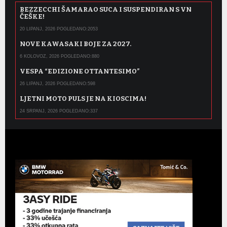
BEZZECCHI ŠAMARAO SUCA I SUSPENDIRAN S VN
ČEŠKE!
20 LIPANJ, 2026 POGLEDANO:2053
NOVE KAWASAKI BOJE ZA 2027.
6 KOLOVOZ, 2026 POGLEDANO:880
VESPA “EDIZIONE OTTANTESIMO”
26 LIPANJ, 2026 POGLEDANO:598
LJETNI MOTO PULS JE NA KIOSCIMA!
24 SRPANJ, 2026 POGLEDANO:337