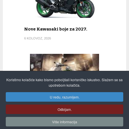
Pročitaj više...
Nove Kawasaki boje za 2027.
6 KOLOVOZ, 2026
Koristimo kolačiće kako bismo poboljšali korisničko iskustvo. Slažem se sa
upotrebom kolačića.
U redu, razumijem.
VESPA “EDIZIONE OTTANTESIMO”
Odbijam.
26 LIPANJ, 2026
Više informacija