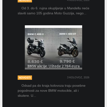
NOVOSTI
20 LIPANJ, 2026
MOTOSPORT
Od 3. do 6. rujna okupljanje u Mandellu neće
Vodeći u MotoGP poretku pao je u Sprint utrci
slaviti samo 105 godina Moto Guzzija, nego...
u Brnu, ali to je bio samo...
BMW akcije: Uštede 2.784 eura
3 KOLOVOZ, 2026
NOVOSTI
Odsad pa do kraja kolovoza traju posebne
pogodnosti za nove BMW motocikle, ali i
skutere. U...