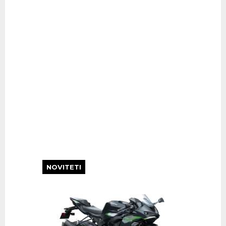
Brixton Saxby 250
Ljepota je skrivena u detaljima Možete li za
manje od 28 tisuća kuna postati vlasnikom
simpatičnog...
Pročitaj više...
Bridgestone Battlax Racing R10…
Više pročitajte ovdje: MOTO PULS 127
Pročitaj više...
Bridgestone Battlax Hyper Spor…
NOVITETI
Više pročitajte ovdje: MOTO PULS 126
Pročitaj više...
Vemar Eclipse
Više pročitajte ovdje: MOTO PULS 123