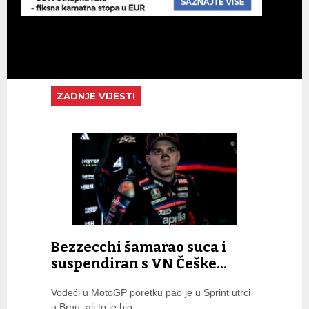
ZADNJE VIJESTI
Bezzecchi šamarao suca i
suspendiran s VN Češke…
Vodeći u MotoGP poretku pao je u Sprint utrci
u Brnu, ali to je bio...