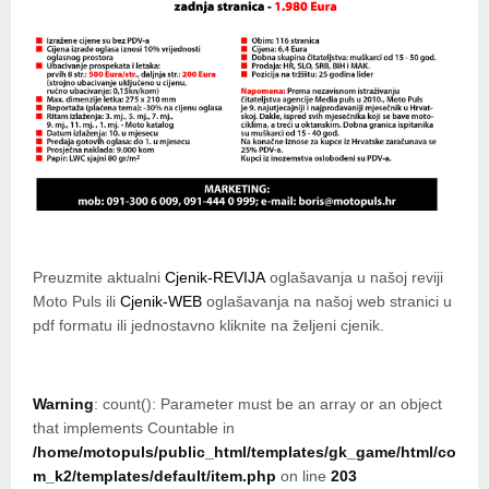
Preuzmite aktualni
Cjenik-REVIJA
oglašavanja u našoj reviji
Moto Puls ili
Cjenik-WEB
oglašavanja na našoj web stranici u
pdf formatu ili jednostavno kliknite na željeni cjenik.
Warning
: count(): Parameter must be an array or an object
that implements Countable in
/home/motopuls/public_html/templates/gk_game/html/co
m_k2/templates/default/item.php
on line
203