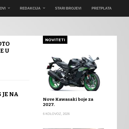
OVI
REDAKCIJA
STARI BROJEVI
PRETPLATA
NOVITETI
OTO
E U
 JE NA
Nove Kawasaki boje za
2027.
6 KOLOVOZ, 2026