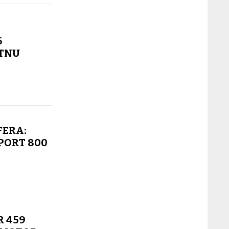
6
ETNU
FERA:
PORT 800
R 459