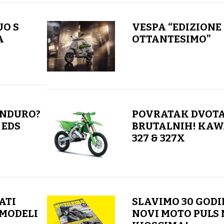
UO S
VESPA “EDIZIONE
A
OTTANTESIMO”
ENDURO?
POVRATAK DVOTA
 EDS
BRUTALNIH! KAW
327 & 327X
ATI
SLAVIMO 30 GODI
 MODELI
NOVI MOTO PULS