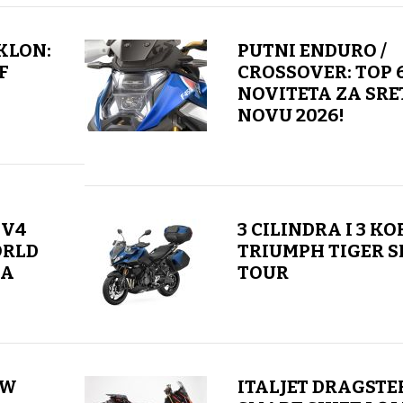
KLON:
PUTNI ENDURO /
F
CROSSOVER: TOP 
NOVITETA ZA SR
NOVU 2026!
 V4
3 CILINDRA I 3 KO
ORLD
TRIUMPH TIGER S
CA
TOUR
MW
ITALJET DRAGSTE