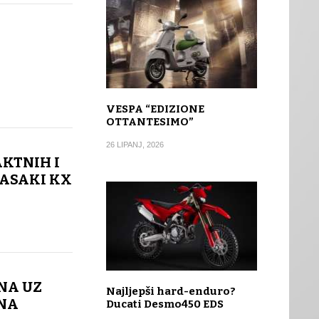
VESPA “EDIZIONE
OTTANTESIMO”
26 LIPANJ, 2026
KTNIH I
ASAKI KX
NA UZ
Najljepši hard-enduro?
 NA
Ducati Desmo450 EDS