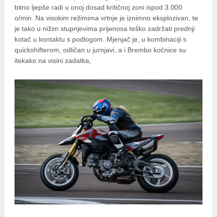
bitno ljepše radi u onoj dosad kritičnoj zoni ispod 3.000
o/min. Na visokim režimima vrtnje je iznimno eksplozivan, te
je tako u nižim stupnjevima prijenosa teško zadržati prednji
kotač u kontaktu s podlogom. Mjenjač je, u kombinaciji s
quickshifterom, odličan u jurnjavi, a i Brembo kočnice su
itekako na visini zadatka,