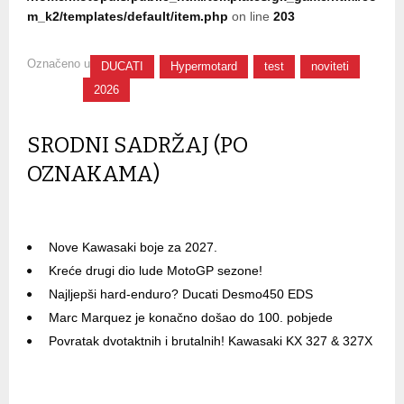
m_k2/templates/default/item.php
on line
203
Označeno u
DUCATI
Hypermotard
test
noviteti
2026
SRODNI SADRŽAJ (PO
OZNAKAMA)
Nove Kawasaki boje za 2027.
Kreće drugi dio lude MotoGP sezone!
Najljepši hard-enduro? Ducati Desmo450 EDS
Marc Marquez je konačno došao do 100. pobjede
Povratak dvotaktnih i brutalnih! Kawasaki KX 327 & 327X