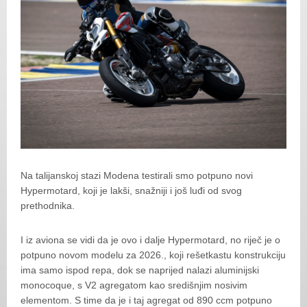
Na talijanskoj stazi Modena testirali smo potpuno novi
Hypermotard, koji je lakši, snažniji i još luđi od svog
prethodnika.
I iz aviona se vidi da je ovo i dalje Hypermotard, no riječ je o
potpuno novom modelu za 2026., koji rešetkastu konstrukciju
ima samo ispod repa, dok se naprijed nalazi aluminijski
monocoque, s V2 agregatom kao središnjim nosivim
elementom. S time da je i taj agregat od 890 ccm potpuno