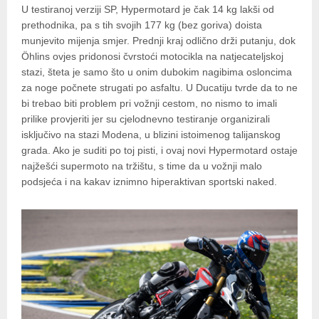
U testiranoj verziji SP, Hypermotard je čak 14 kg lakši od
prethodnika, pa s tih svojih 177 kg (bez goriva) doista
munjevito mijenja smjer. Prednji kraj odlično drži putanju, dok
Öhlins ovjes pridonosi čvrstoći motocikla na natjecateljskoj
stazi, šteta je samo što u onim dubokim nagibima osloncima
za noge počnete strugati po asfaltu. U Ducatiju tvrde da to ne
bi trebao biti problem pri vožnji cestom, no nismo to imali
prilike provjeriti jer su cjelodnevno testiranje organizirali
isključivo na stazi Modena, u blizini istoimenog talijanskog
grada. Ako je suditi po toj pisti, i ovaj novi Hypermotard ostaje
najžešći supermoto na tržištu, s time da u vožnji malo
podsjeća i na kakav iznimno hiperaktivan sportski naked.