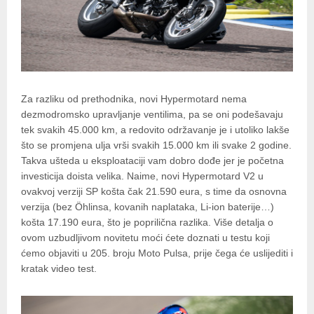
Za razliku od prethodnika, novi Hypermotard nema
dezmodromsko upravljanje ventilima, pa se oni podešavaju
tek svakih 45.000 km, a redovito održavanje je i utoliko lakše
što se promjena ulja vrši svakih 15.000 km ili svake 2 godine.
Takva ušteda u eksploataciji vam dobro dođe jer je početna
investicija doista velika. Naime, novi Hypermotard V2 u
ovakvoj verziji SP košta čak 21.590 eura, s time da osnovna
verzija (bez Öhlinsa, kovanih naplataka, Li-ion baterije…)
košta 17.190 eura, što je poprilična razlika. Više detalja o
ovom uzbudljivom novitetu moći ćete doznati u testu koji
ćemo objaviti u 205. broju Moto Pulsa, prije čega će uslijediti i
kratak video test.