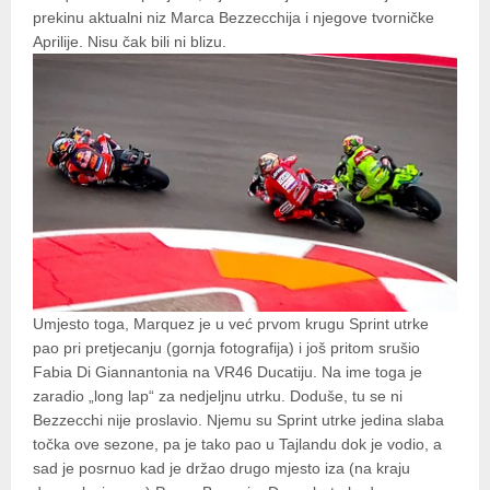
prekinu aktualni niz Marca Bezzecchija i njegove tvorničke
Aprilije. Nisu čak bili ni blizu.
Umjesto toga, Marquez je u već prvom krugu Sprint utrke
pao pri pretjecanju (gornja fotografija) i još pritom srušio
Fabia Di Giannantonia na VR46 Ducatiju. Na ime toga je
zaradio „long lap“ za nedjeljnu utrku. Doduše, tu se ni
Bezzecchi nije proslavio. Njemu su Sprint utrke jedina slaba
točka ove sezone, pa je tako pao u Tajlandu dok je vodio, a
sad je posrnuo kad je držao drugo mjesto iza (na kraju