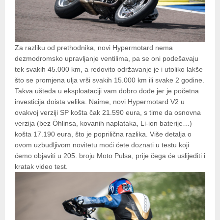
Za razliku od prethodnika, novi Hypermotard nema
dezmodromsko upravljanje ventilima, pa se oni podešavaju
tek svakih 45.000 km, a redovito održavanje je i utoliko lakše
što se promjena ulja vrši svakih 15.000 km ili svake 2 godine.
Takva ušteda u eksploataciji vam dobro dođe jer je početna
investicija doista velika. Naime, novi Hypermotard V2 u
ovakvoj verziji SP košta čak 21.590 eura, s time da osnovna
verzija (bez Öhlinsa, kovanih naplataka, Li-ion baterije…)
košta 17.190 eura, što je poprilična razlika. Više detalja o
ovom uzbudljivom novitetu moći ćete doznati u testu koji
ćemo objaviti u 205. broju Moto Pulsa, prije čega će uslijediti i
kratak video test.