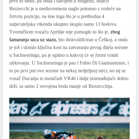
prve tri utrke, pa onda i slavljem u Mugellu, Marco
Bezzecchi je u međuvremenu naglo potonuo s vodeće na
četvrtu poziciju, na ime toga što je u prethodna 4
natjecateljska vikenda ukupno skupio samo 13 bodova.
Tvorničkom vozaču Aprilije nije pomoglo to što je,
zbog
šamaranja suca uz stazu,
bio diskvalificiran u Češkoj, a onda
je još i slomio ključnu kost na zatvaranju prvog dijela sezone
u Sachsenringu, pa je upitno u kakvoj će se formi vratiti
utrkivanju. U Sachsenringu je pao i Fabio Di Giannantonio, i
to po prvi put ove sezone na nekoj nedjeljnoj utrci, no taj se
vozač Ducatija iz momčadi VR46 i dalje iznenađujuće dobro
drži, sa samo 2 osvojena boda manje od Bezzecchija.