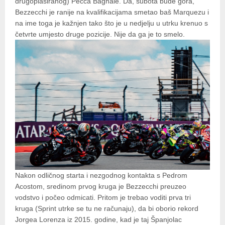
drugoplasiranog) Pecca Bagnaie. Da, subota bude gora,
Bezzecchi je ranije na kvalifikacijama smetao baš Marquezu i
na ime toga je kažnjen tako što je u nedjelju u utrku krenuo s
četvrte umjesto druge pozicije. Nije da ga je to smelo.
Nakon odličnog starta i nezgodnog kontakta s Pedrom
Acostom, sredinom prvog kruga je Bezzecchi preuzeo
vodstvo i počeo odmicati. Pritom je trebao voditi prva tri
kruga (Sprint utrke se tu ne računaju), da bi oborio rekord
Jorgea Lorenza iz 2015. godine, kad je taj Španjolac