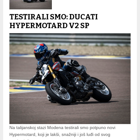
TESTIRALI SMO: DUCATI
HYPERMOTARD V2 SP
Na talijanskoj stazi Modena testirali smo potpuno novi
Hypermotard, koji je lakši, snažniji i još luđi od svog