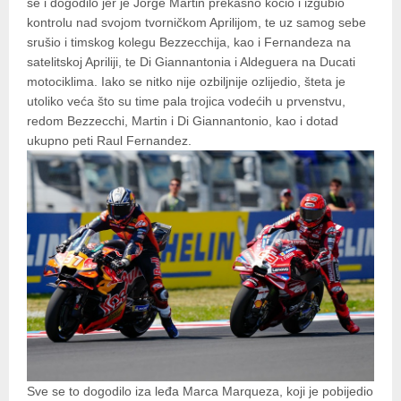
se i dogodilo jer je Jorge Martin prekasno kočio i izgubio
kontrolu nad svojom tvorničkom Aprilijom, te uz samog sebe
srušio i timskog kolegu Bezzecchija, kao i Fernandeza na
satelitskoj Apriliji, te Di Giannantonia i Aldeguera na Ducati
motociklima. Iako se nitko nije ozbiljnije ozlijedio, šteta je
utoliko veća što su time pala trojica vodećih u prvenstvu,
redom Bezzecchi, Martin i Di Giannantonio, kao i dotad
ukupno peti Raul Fernandez.
Sve se to dogodilo iza leđa Marca Marqueza, koji je pobijedio