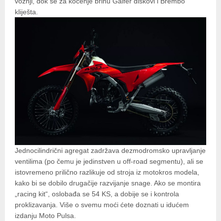
vožnji, dok se za kočenje brinu Galfer diskovi i Brembo
kliješta.
Jednocilindrični agregat zadržava dezmodromsko upravljanje
ventilima (po čemu je jedinstven u off-road segmentu), ali se
istovremeno prilično razlikuje od stroja iz motokros modela,
kako bi se dobilo drugačije razvijanje snage. Ako se montira
„racing kit“, oslobađa se 54 KS, a dobije se i kontrola
proklizavanja. Više o svemu moći ćete doznati u idućem
izdanju Moto Pulsa.