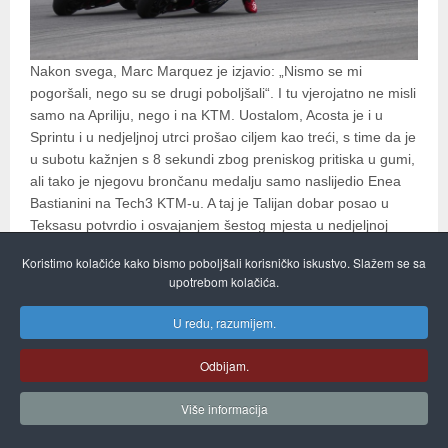
Nakon svega, Marc Marquez je izjavio: „Nismo se mi
pogoršali, nego su se drugi poboljšali“. I tu vjerojatno ne misli
samo na Apriliju, nego i na KTM. Uostalom, Acosta je i u
Sprintu i u nedjeljnoj utrci prošao ciljem kao treći, s time da je
u subotu kažnjen s 8 sekundi zbog preniskog pritiska u gumi,
ali tako je njegovu brončanu medalju samo naslijedio Enea
Bastianini na Tech3 KTM-u. A taj je Talijan dobar posao u
Teksasu potvrdio i osvajanjem šestog mjesta u nedjeljnoj
utrci. Zbog premještanja utrke u Kataru za studeni, pred
Koristimo kolačiće kako bismo poboljšali korisničko iskustvo. Slažem se sa
MotoGP karavanom je mjesec dana odmora, sve do idućeg
upotrebom kolačića.
natjecateljskog vikenda u Jerezu, od 24. do 26. travnja.
TRENUTNI POREDAK:
U redu, razumijem.
(nakon 3 od 22 utrke)
1. M. Bezzecchi – Aprilia – 81 bod
Odbijam.
2. J. Martin – Aprilia – 77
3. P. Acosta – KTM - 60
Više informacija
4. F. Di Giannantonio – Ducati – 50
5. M. Marquez – Ducati – 45