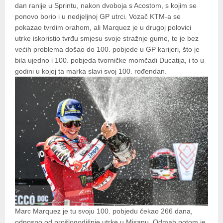
dan ranije u Sprintu, nakon dvoboja s Acostom, s kojim se
ponovo borio i u nedjeljnoj GP utrci. Vozač KTM-a se
pokazao tvrdim orahom, ali Marquez je u drugoj polovici
utrke iskoristio tvrđu smjesu svoje stražnje gume, te je bez
većih problema došao do 100. pobjede u GP karijeri, što je
bila ujedno i 100. pobjeda tvorničke momčadi Ducatija, i to u
godini u kojoj ta marka slavi svoj 100. rođendan.
Marc Marquez je tu svoju 100. pobjedu čekao 266 dana,
odnosno od prošlogodišnje utrke u Misanu. Odmah potom je