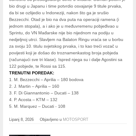
bio drugi u Japanu i time potvrdio osvajanje 9 titule prvaka,
da bi se ozlijedio u Indoneziji, nakon što ga je srušio
Bezzecchi. Otad je bio na dva puta na operaciji ramena (i
jednom stopala), a i ako je u međuvremenu pobjeđivao u
Sprintu, do VN Mađarske nije bio nijednom na podiju u
nedjeljnoj utrci. Slavljem na Balaton Ringu vraća se u borbu
za svoju 10. titulu svjetskog prvaka, i to kao treći vozač u
povijesti koji je došao do troznamenkastog broja pobjeda
(računajući sve tri klase). Ispred njega su i dalje Agostini sa
122 pobjede, te Rossi sa 115.
TRENUTNI POREDAK:
1. M. Bezzecchi – Aprilia – 180 bodova
2. J. Martin – Aprilia – 160
3. F. Di Giannantonio – Ducati – 138
4. P. Acosta – KTM – 132
5. M. Marquez – Ducati - 108
Lipanj 8, 2026
Objavljeno u
MOTOSPORT