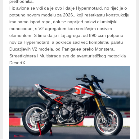
prethodnika.
I iz aviona se vidi da je ovo i dalje Hypermotard, no riječ je o
potpuno novom modelu za 2026., koji rešetkastu konstrukciju
ima samo ispod repa, dok se naprijed nalazi aluminijski
monocoque, s V2 agregatom kao središnjim nosivim
elementom. S time da je i taj agregat od 890 ccm potpuno
nov za Hypermotard, a pokreće sad već kompletnu paletu
Ducatijevih V2 modela, od Panigalea preko Monstera,
Streetfightera i Multistrade sve do avanturističkog motocikla
DesertX.