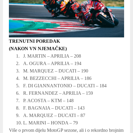
TRENUTNI POREDAK
(NAKON VN NJEMAČKE)
1.
J. MARTIN – APRILIA – 208
2.
A. OGURA – APRILIA – 194
3.
M. MARQUEZ – DUCATI – 190
4.
M. BEZZECCHI – APRILIA – 186
5.
F. DI GIANNANTONIO – DUCATI – 184
6.
R. FERNANDEZ – APRILIA – 159
7.
P. ACOSTA – KTM – 148
8.
F. BAGNAIA – DUCATI – 143
9.
A. MARQUEZ – DUCATI – 87
10.
L. MARINI – HONDA – 79
Više o prvom dijelu MotoGP sezone, ali i o rekordno brojnim