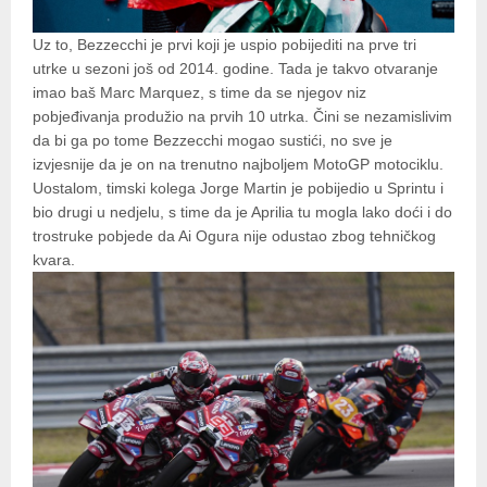
Uz to, Bezzecchi je prvi koji je uspio pobijediti na prve tri
utrke u sezoni još od 2014. godine. Tada je takvo otvaranje
imao baš Marc Marquez, s time da se njegov niz
pobjeđivanja produžio na prvih 10 utrka. Čini se nezamislivim
da bi ga po tome Bezzecchi mogao sustići, no sve je
izvjesnije da je on na trenutno najboljem MotoGP motociklu.
Uostalom, timski kolega Jorge Martin je pobijedio u Sprintu i
bio drugi u nedjelu, s time da je Aprilia tu mogla lako doći i do
trostruke pobjede da Ai Ogura nije odustao zbog tehničkog
kvara.