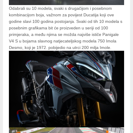
Odabrali su 10 modela, svaki s drugačijom i posebnom
kombinacijom boja, važnom za povijest Ducatija koji ove
godine slavi 100 godina postojanja. Svaki od tih 10 modela s
posebnim grafikama bit će proizveden u seriji od 100
primjeraka, a među njima se možda najviše ističe Panigale
V4 S u bojama slavnog natjecateljskog modela 750 Imola
Desmo, koji je 1972. pobijedio na utrci 200 milja Imole.