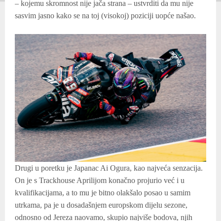
– kojemu skromnost nije jača strana – ustvrditi da mu nije
sasvim jasno kako se na toj (visokoj) poziciji uopće našao.
Drugi u poretku je Japanac Ai Ogura, kao najveća senzacija.
On je s Trackhouse Aprilijom konačno projurio već i u
kvalifikacijama, a to mu je bitno olakšalo posao u samim
utrkama, pa je u dosadašnjem europskom dijelu sezone,
odnosno od Jereza naovamo, skupio najviše bodova, njih