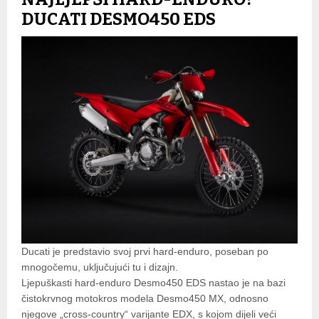
DUCATI DESMO450 EDS
Ducati je predstavio svoj prvi hard-enduro, poseban po
mnogočemu, uključujući tu i dizajn.
Ljepuškasti hard-enduro Desmo450 EDS nastao je na bazi
čistokrvnog motokros modela Desmo450 MX, odnosno
njegove „cross-country“ varijante EDX, s kojom dijeli veći