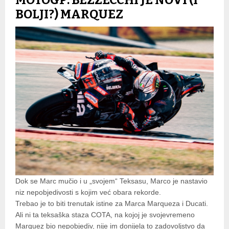
MOTOGP: BEZZECCHI JE NOVI (I
BOLJI?) MARQUEZ
Dok se Marc mučio i u „svojem“ Teksasu, Marco je nastavio
niz nepobjedivosti s kojim već obara rekorde.
Trebao je to biti trenutak istine za Marca Marqueza i Ducati.
Ali ni ta teksaška staza COTA, na kojoj je svojevremeno
Marquez bio nepobjediv, nije im donijela to zadovoljstvo da