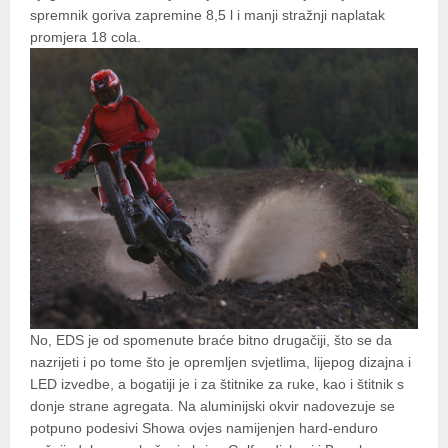
spremnik goriva zapremine 8,5 l i manji stražnji naplatak
promjera 18 cola.
No, EDS je od spomenute braće bitno drugačiji, što se da
nazrijeti i po tome što je opremljen svjetlima, lijepog dizajna i
LED izvedbe, a bogatiji je i za štitnike za ruke, kao i štitnik s
donje strane agregata. Na aluminijski okvir nadovezuje se
potpuno podesivi Showa ovjes namijenjen hard-enduro