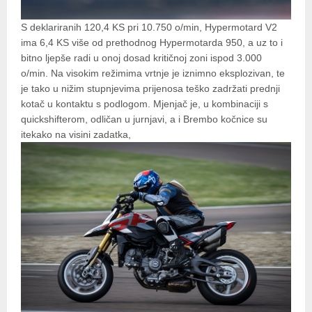
S deklariranih 120,4 KS pri 10.750 o/min, Hypermotard V2
ima 6,4 KS više od prethodnog Hypermotarda 950, a uz to i
bitno ljepše radi u onoj dosad kritičnoj zoni ispod 3.000
o/min. Na visokim režimima vrtnje je iznimno eksplozivan, te
je tako u nižim stupnjevima prijenosa teško zadržati prednji
kotač u kontaktu s podlogom. Mjenjač je, u kombinaciji s
quickshifterom, odličan u jurnjavi, a i Brembo kočnice su
itekako na visini zadatka,