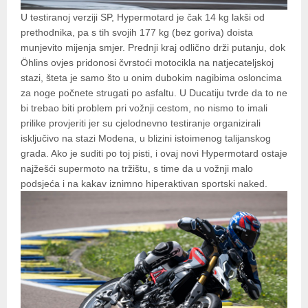
U testiranoj verziji SP, Hypermotard je čak 14 kg lakši od
prethodnika, pa s tih svojih 177 kg (bez goriva) doista
munjevito mijenja smjer. Prednji kraj odlično drži putanju, dok
Öhlins ovjes pridonosi čvrstoći motocikla na natjecateljskoj
stazi, šteta je samo što u onim dubokim nagibima osloncima
za noge počnete strugati po asfaltu. U Ducatiju tvrde da to ne
bi trebao biti problem pri vožnji cestom, no nismo to imali
prilike provjeriti jer su cjelodnevno testiranje organizirali
isključivo na stazi Modena, u blizini istoimenog talijanskog
grada. Ako je suditi po toj pisti, i ovaj novi Hypermotard ostaje
najžešći supermoto na tržištu, s time da u vožnji malo
podsjeća i na kakav iznimno hiperaktivan sportski naked.