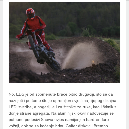
No, EDS je od spomenute braće bitno drugačiji, što se da
nazrijeti i po tome što je opremljen svjetlima, lijepog dizajna i
LED izvedbe, a bogatiji je i za štitnike za ruke, kao i štitnik s
donje strane agregata. Na aluminijski okvir nadovezuje se
potpuno podesivi Showa ovjes namijenjen hard-enduro
vožnji, dok se za kočenje brinu Galfer diskovi i Brembo