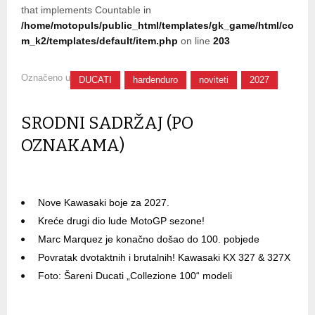
that implements Countable in
/home/motopuls/public_html/templates/gk_game/html/co
m_k2/templates/default/item.php
on line
203
Označeno u
DUCATI
hardenduro
noviteti
2027
SRODNI SADRŽAJ (PO
OZNAKAMA)
Nove Kawasaki boje za 2027.
Kreće drugi dio lude MotoGP sezone!
Marc Marquez je konačno došao do 100. pobjede
Povratak dvotaktnih i brutalnih! Kawasaki KX 327 & 327X
Foto: Šareni Ducati „Collezione 100“ modeli