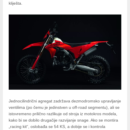
kliješta.
Jednocilindrični agregat zadržava dezmodromsko upravljanje
ventilima (po čemu je jedinstven u off-road segmentu), ali se
istovremeno prilično razlikuje od stroja iz motokros modela,
kako bi se dobilo drugačije razvijanje snage. Ako se montira
„racing kit“, oslobađa se 54 KS, a dobije se i kontrola