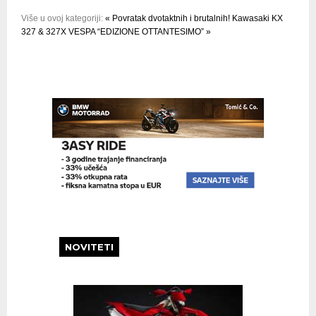
Više u ovoj kategoriji:
« Povratak dvotaktnih i brutalnih! Kawasaki KX
327 & 327X
VESPA “EDIZIONE OTTANTESIMO” »
NOVITETI