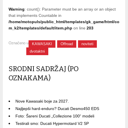
Warning
: count(): Parameter must be an array or an object
that implements Countable in
/home/motopuls/public_html/templates/gk_game/html/co
m_k2/templates/default/item.php
on line
203
Označeno u
KAWASAKI
Offroad
noviteti
dvotaktni
SRODNI SADRŽAJ (PO
OZNAKAMA)
Nove Kawasaki boje za 2027.
Najljepši hard-enduro? Ducati Desmo450 EDS
Foto: Šareni Ducati „Collezione 100“ modeli
Testirali smo: Ducati Hypermotard V2 SP