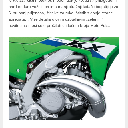
je KX 327 čisti motokros model, dok je KX 327X prilagođen i
hard enduro vožnji, pa ima manji stražnji kotač i bogatiji je za
6. stupanj prijenosa, štitnike za ruke, štitnik s donje strane
agregata… Više detalja o ovim uzbudljivim „zelenim“
novitetima moći ćete pročitati u idućem broju Moto Pulsa.