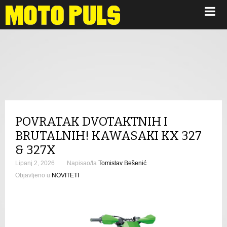
Novosti
POVRATAK DVOTAKTNIH I
BRUTALNIH! KAWASAKI KX 327
& 327X
Lipanj 2, 2026
Napisao/la
Tomislav Bešenić
Objavljeno u
NOVITETI