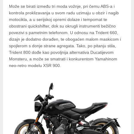
Može se birati između tri moda vožnje, pri čemu ABS-a i
kontrola proklizavanja u svom radu uzimaju u obzir i nagib
motocikla, a u serijskoj opremi dolaze i tempomat te
obostrani quickshifter, dok su okrugli instrumenti bežično
povezivi s pametnim telefonom. U odnosu na Trident 660,
dizajn je dodatno dorađen, te obogaćen malom maskicom i
spojlerom s donje strane agregata. Tako, po pitanju stila,
Trident 800 dođe kao povoljnija alternativa Ducatijevom
Monsteru, a može se smatrati i konkurentom Yamahinom
neo-retro modelu XSR 900.