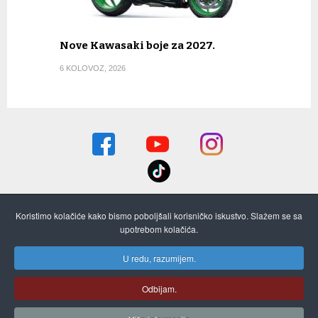
Nove Kawasaki boje za 2027.
6 KOLOVOZ, 2026
Koristimo kolačiće kako bismo poboljšali korisničko iskustvo. Slažem se sa
O nama
Pretplata i stari brojevi
Oglašavanje
upotrebom kolačića.
Kontaktirajte nas
ON-LINE STARI BROJEVI
Izjava o privatnosti
U redu, razumijem.
Cookies
Odbijam.
(c) 2016 MOTO PULS - Powered by
VIRO ITS
- Information Technology and