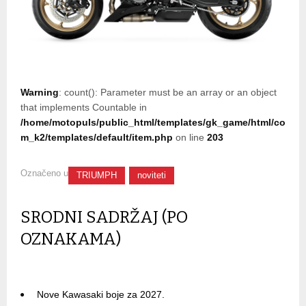
Warning
: count(): Parameter must be an array or an object
that implements Countable in
/home/motopuls/public_html/templates/gk_game/html/co
m_k2/templates/default/item.php
on line
203
Označeno u
TRIUMPH
noviteti
SRODNI SADRŽAJ (PO
OZNAKAMA)
Nove Kawasaki boje za 2027.