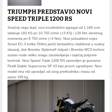
TRIUMPH PREDSTAVIO NOVI
SPEED TRIPLE 1200 RS
Snažniji nego ikad, novi trocilindrični agregat od 1.160 ccm
istiskuje 183 KS pri 10.750 o/min (+3 KS) i 128 Nm okretnog
momenta pri 8.750 o/min (+3 Nm). Novi poluaktivni ovjes
Smart EC-3 tvrtke Öhlins jamči fantastičnu stabilnost u svakoj
situaciji, dok Brembo Stylema® čeljusti i Brembo MCS kočioni
sustav nude veliku snagu zaustavljanja i osjećaj potpune
kontrole. Novi Speed Triple 1200 RS opremljen je gumama
Pirelli Diablo Supercorsa SP V3 kao prvom ugradnjom. Novi
model ima viši upravljač od svog prethodnika i masu od
samo 199 kg.