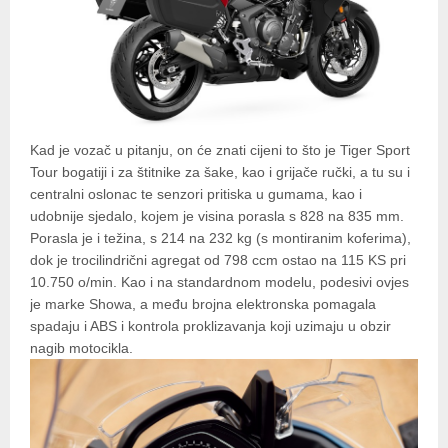
Kad je vozač u pitanju, on će znati cijeni to što je Tiger Sport
Tour bogatiji i za štitnike za šake, kao i grijače ručki, a tu su i
centralni oslonac te senzori pritiska u gumama, kao i
udobnije sjedalo, kojem je visina porasla s 828 na 835 mm.
Porasla je i težina, s 214 na 232 kg (s montiranim koferima),
dok je trocilindrični agregat od 798 ccm ostao na 115 KS pri
10.750 o/min. Kao i na standardnom modelu, podesivi ovjes
je marke Showa, a među brojna elektronska pomagala
spadaju i ABS i kontrola proklizavanja koji uzimaju u obzir
nagib motocikla.