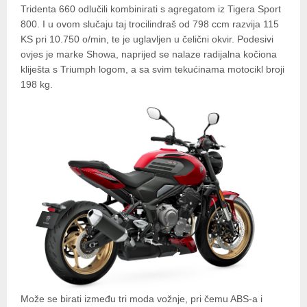
Tridenta 660 odlučili kombinirati s agregatom iz Tigera Sport
800. I u ovom slučaju taj trocilindraš od 798 ccm razvija 115
KS pri 10.750 o/min, te je uglavljen u čelični okvir. Podesivi
ovjes je marke Showa, naprijed se nalaze radijalna kočiona
kliješta s Triumph logom, a sa svim tekućinama motocikl broji
198 kg.
Može se birati između tri moda vožnje, pri čemu ABS-a i