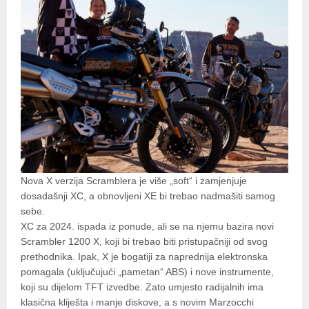
Nova X verzija Scramblera je više „soft“ i zamjenjuje
dosadašnji XC, a obnovljeni XE bi trebao nadmašiti samog
sebe.
XC za 2024. ispada iz ponude, ali se na njemu bazira novi
Scrambler 1200 X, koji bi trebao biti pristupačniji od svog
prethodnika. Ipak, X je bogatiji za naprednija elektronska
pomagala (uključujući „pametan“ ABS) i nove instrumente,
koji su dijelom TFT izvedbe. Zato umjesto radijalnih ima
klasična kliješta i manje diskove, a s novim Marzocchi