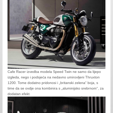
Cafe Racer izvedba modela Speed Twin ne samo da lijepo
izgleda, nego i podsjeća na nedavno umirovljeni Thruxton
1200. Tome dodatno pridonosi i „britanski zelena“ boja, s
time da se ovdje ona kombinira s „aluminijsko srebrnom“, za
dodatan efekt.