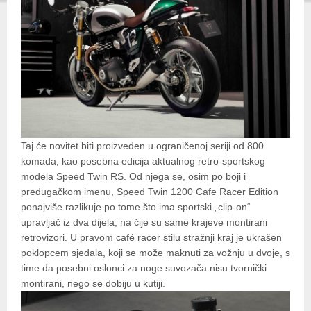
Taj će novitet biti proizveden u ograničenoj seriji od 800
komada, kao posebna edicija aktualnog retro-sportskog
modela Speed Twin RS. Od njega se, osim po boji i
predugačkom imenu, Speed Twin 1200 Cafe Racer Edition
ponajviše razlikuje po tome što ima sportski „clip-on“
upravljač iz dva dijela, na čije su same krajeve montirani
retrovizori. U pravom café racer stilu stražnji kraj je ukrašen
poklopcem sjedala, koji se može maknuti za vožnju u dvoje, s
time da posebni oslonci za noge suvozača nisu tvornički
montirani, nego se dobiju u kutiji.