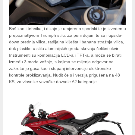
Baš kao i tehnika, i dizajn je umjereno sportski te je izveden u
prepoznatljivom Triumph stilu. Za puni dojam tu su i upside-
down prednja vilica, radijalna kliješta i banana stražnja vilica,
dok plastike u stilu aluminijskih greda skrivaju čelični okvir.
Instrumenti su kombinacija LCD-a i TFT-a, a može se birati
između 3 moda vožnje, s kojima se mijenja odgovor na
zakretanje gasa kao i stupanj intervencije elektronske
kontrole proklizavanja. Nudit će s i verzija prigušena na 48
KS, za vlasnike vozačke dozvole A2 kategorije.