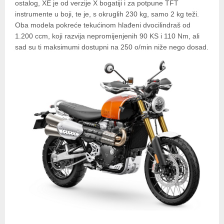
ostalog, XE je od verzije X bogatiji i za potpune TFT
instrumente u boji, te je, s okruglih 230 kg, samo 2 kg teži.
Oba modela pokreće tekućinom hlađeni dvocilindraš od
1.200 ccm, koji razvija nepromijenjenih 90 KS i 110 Nm, ali
sad su ti maksimumi dostupni na 250 o/min niže nego dosad.