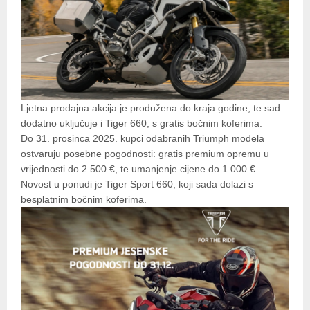
Ljetna prodajna akcija je produžena do kraja godine, te sad
dodatno uključuje i Tiger 660, s gratis bočnim koferima.
Do 31. prosinca 2025. kupci odabranih Triumph modela
ostvaruju posebne pogodnosti: gratis premium opremu u
vrijednosti do 2.500 €, te umanjenje cijene do 1.000 €.
Novost u ponudi je Tiger Sport 660, koji sada dolazi s
besplatnim bočnim koferima.