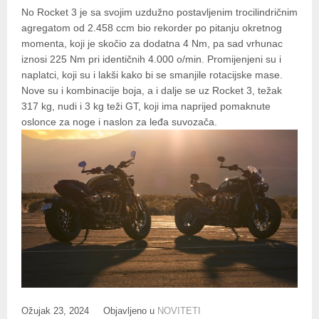
No Rocket 3 je sa svojim uzdužno postavljenim trocilindričnim
agregatom od 2.458 ccm bio rekorder po pitanju okretnog
momenta, koji je skočio za dodatna 4 Nm, pa sad vrhunac
iznosi 225 Nm pri identičnih 4.000 o/min. Promijenjeni su i
naplatci, koji su i lakši kako bi se smanjile rotacijske mase.
Nove su i kombinacije boja, a i dalje se uz Rocket 3, težak
317 kg, nudi i 3 kg teži GT, koji ima naprijed pomaknute
oslonce za noge i naslon za leđa suvozača.
Ožujak 23, 2024
Objavljeno u
NOVITETI