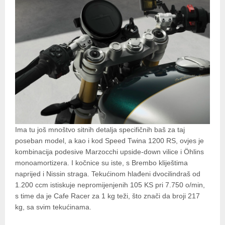
Ima tu još mnoštvo sitnih detalja specifičnih baš za taj
poseban model, a kao i kod Speed Twina 1200 RS, ovjes je
kombinacija podesive Marzocchi upside-down vilice i Öhlins
monoamortizera. I kočnice su iste, s Brembo kliještima
naprijed i Nissin straga. Tekućinom hlađeni dvocilindraš od
1.200 ccm istiskuje nepromijenjenih 105 KS pri 7.750 o/min,
s time da je Cafe Racer za 1 kg teži, što znači da broji 217
kg, sa svim tekućinama.