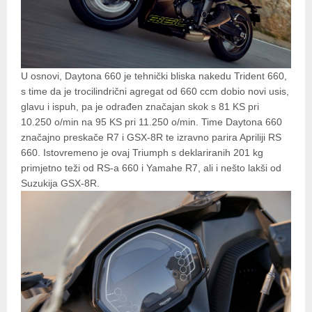
U osnovi, Daytona 660 je tehnički bliska nakedu Trident 660,
s time da je trocilindrični agregat od 660 ccm dobio novi usis,
glavu i ispuh, pa je odrađen značajan skok s 81 KS pri
10.250 o/min na 95 KS pri 11.250 o/min. Time Daytona 660
značajno preskače R7 i GSX-8R te izravno parira Apriliji RS
660. Istovremeno je ovaj Triumph s deklariranih 201 kg
primjetno teži od RS-a 660 i Yamahe R7, ali i nešto lakši od
Suzukija GSX-8R.