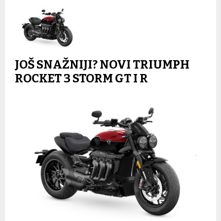
JOŠ SNAŽNIJI? NOVI TRIUMPH
ROCKET 3 STORM GT I R