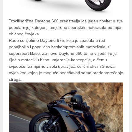
Trocilindrična Daytona 660 predstavlja još jedan novitet u sve
popularnijoj kategoriji umjereno sportskih motocikala po mjeri
običnog čovjeka.
Rado se sjetimo Daytone 675, koja je spadala u red
ponajboljih i poprilično beskompromisnih motocikala iz
supersport klase. Za novu Daytonu 660 to ne vrijedi. Tu je
riječ o motociklu bitno umjerenije koncepcije, o čemu
svjedoče razmjerno visoki upravljač, čelični okvir i Showa
ovjes kod kojeg je moguće podešavati samo predopterećenje
straga.