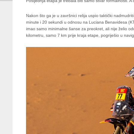
Posljednja etapa je trebala biti samo stvar formalnosti.
Nakon što ga je u završnici relija uspio taktički nadmudr
minute i 20 sekundi u odnosu na Luciana Benavidesa (KTM
imao samo minimalne šanse za preokret, ali nije želio odu
kilometru, samo 7 km prije kraja etape, pogriješio u naviga