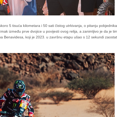
skoro 5 tisuća kilometara i 50 sati čistog utrkivanja, o pitanju pobjednik
mak između prve dvojice u povijesti ovog relija, a zanimljivo je da je t
a Benavidesa, koji je 2023. u završnu etapu ušao s 12 sekundi zaostat