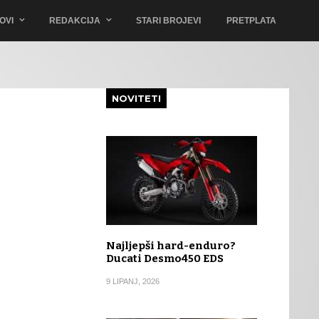
OVI
REDAKCIJA
STARI BROJEVI
PRETPLATA
NOVITETI
Najljepši hard-enduro?
Ducati Desmo450 EDS
9 LIPANJ, 2026