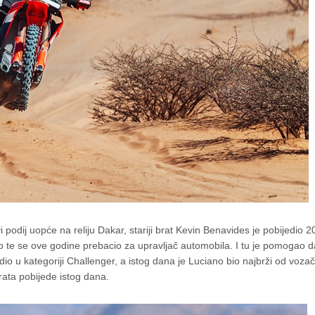
 podij uopće na reliju Dakar, stariji brat Kevin Benavides je pobijedio
te se ove godine prebacio za upravljač automobila. I tu je pomogao da
io u kategoriji Challenger, a istog dana je Luciano bio najbrži od voza
brata pobijede istog dana.