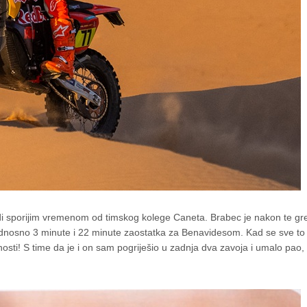
ndi sporijim vremenom od timskog kolege Caneta. Brabec je nakon te gr
odnosno 3 minute i 22 minute zaostatka za Benavidesom. Kad se sve to 
ti! S time da je i on sam pogriješio u zadnja dva zavoja i umalo pao, 