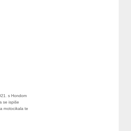
 2021. s Hondom
 se ispiše
ča motocikala te