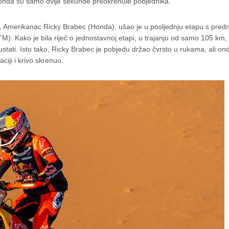
 A onda su samo dvije sekunde preokrenule pobjednika.
iti, Amerikanac Ricky Brabec (Honda), ušao je u posljednju etapu s pre
). Kako je bila riječ o jednostavnoj etapi, u trajanju od samo 105 km,
stati. Isto tako, Ricky Brabec je pobjedu držao čvrsto u rukama, ali on
ciji i krivo skrenuo.