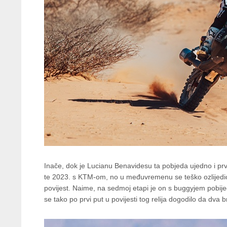
Inače, dok je Lucianu Benavidesu ta pobjeda ujedno i prvi
te 2023. s KTM-om, no u međuvremenu se teško ozlijedio 
povijest. Naime, na sedmoj etapi je on s buggyjem pobijed
se tako po prvi put u povijesti tog relija dogodilo da dva 