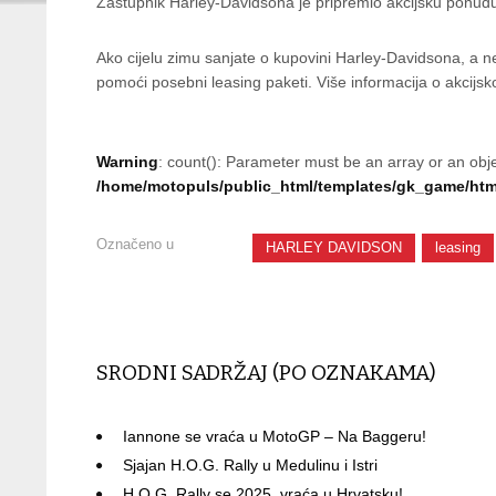
Zastupnik Harley-Davidsona je pripremio akcijsku ponudu
Ako cijelu zimu sanjate o kupovini Harley-Davidsona, a ne 
pomoći posebni leasing paketi. Više informacija o akcijs
Warning
: count(): Parameter must be an array or an obj
/home/motopuls/public_html/templates/gk_game/html
Označeno u
HARLEY DAVIDSON
leasing
SRODNI SADRŽAJ (PO OZNAKAMA)
Iannone se vraća u MotoGP – Na Baggeru!
Sjajan H.O.G. Rally u Medulinu i Istri
H.O.G. Rally se 2025. vraća u Hrvatsku!