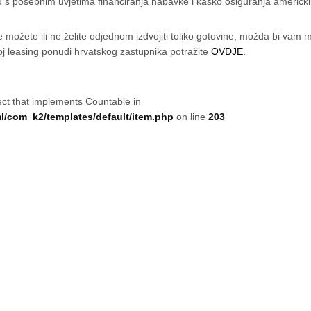
 s posebnim uvjetima financiranja nabavke i kasko osiguranja američki
možete ili ne želite odjednom izdvojiti toliko gotovine, možda bi vam mo
koj leasing ponudi hrvatskog zastupnika potražite
OVDJE.
ect that implements Countable in
/com_k2/templates/default/item.php
on line
203