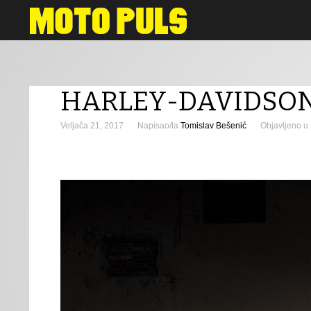
Novosti
HARLEY-DAVIDSON
Veljača 21, 2017
Napisao/la
Tomislav Bešenić
Objavljeno u