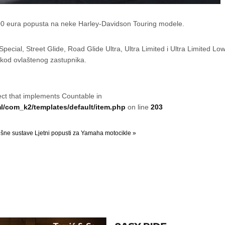
1.000 eura popusta na neke Harley-Davidson Touring modele.
cial, Street Glide, Road Glide Ultra, Ultra Limited i Ultra Limited Lo
e kod ovlaštenog zastupnika.
ect that implements Countable in
/com_k2/templates/default/item.php
on line
203
ušne sustave
Ljetni popusti za Yamaha motocikle »