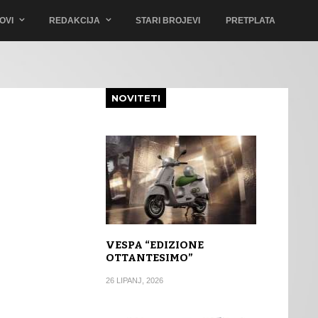
OVI
REDAKCIJA
STARI BROJEVI
PRETPLATA
NOVITETI
VESPA “EDIZIONE
OTTANTESIMO”
26 LIPANJ, 2026