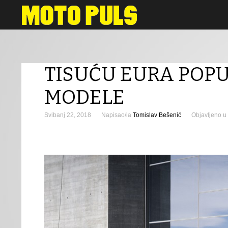
Novosti
TISUĆU EURA POP
MODELE
Svibanj 22, 2018
Napisao/la
Tomislav Bešenić
Objavljeno u