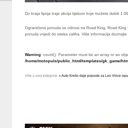
Do kraja lipnja traje akcija tijekom koje možete dobiti 
Ograničena ponuda se odnosi na Road King, Road King Spe
ponuda vrijedi do isteka zaliha. Više informacija doznajt
Warning
: count(): Parameter must be an array or an obj
/home/motopuls/public_html/templates/gk_game/html
Više u ovoj kategoriji:
« Auto Krešo daje popuste za Leo Vince isp