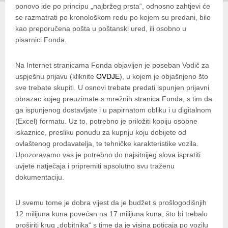
ponovo ide po principu „najbržeg prsta“, odnosno zahtjevi će
se razmatrati po kronološkom redu po kojem su predani, bilo
kao preporučena pošta u poštanski ured, ili osobno u
pisarnici Fonda.
Na Internet stranicama Fonda objavljen je poseban Vodič za
uspješnu prijavu (kliknite
OVDJE
), u kojem je objašnjeno što
sve trebate skupiti. U osnovi trebate predati ispunjen prijavni
obrazac kojeg preuzimate s mrežnih stranica Fonda, s tim da
ga ispunjenog dostavljate i u papirnatom obliku i u digitalnom
(Excel) formatu. Uz to, potrebno je priložiti kopiju osobne
iskaznice, presliku ponudu za kupnju koju dobijete od
ovlaštenog prodavatelja, te tehničke karakteristike vozila.
Upozoravamo vas je potrebno do najsitnijeg slova ispratiti
uvjete natječaja i pripremiti apsolutno svu traženu
dokumentaciju.
U svemu tome je dobra vijest da je budžet s prošlogodišnjih
12 milijuna kuna povećan na 17 milijuna kuna, što bi trebalo
proširiti krug „dobitnika“ s time da je visina poticaja po vozilu