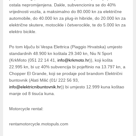
ostala nepromijenjena. Dakle, subvencionira se do 40%
vrijednosti vozila, a maksimalno do 80.000 kn za električne
automobile, do 40.000 kn za plug-in hibride, do 20.000 kn za
električne skutere, motocikle i četverocikle, te do 5.000 kn za
elektro bicikle.
Po tom ključu bi Vespa Elettrica (Piaggio Hrvatska) umjesto
standardnih 48.900 kn koštala 29.340 kn, Niu N Sport
(KrkMoto (051 22 14 41,
info@krkmoto.hr
)), koji košta
22.995 kn, bi uz 40% subvencija bi pojeftinio na 13.797 kn, a
Chopper El Grande, koji se prodaje pod brandom Električni
buntovnik (Alati Milić (01/ 222 56 93,
info@elektricnibuntovnik.hr
)) bi umjesto 12.999 kuna koštao
manje od 8 tisuća kuna.
Motorcycle rental:
rentamotorcycle.motopuls.com