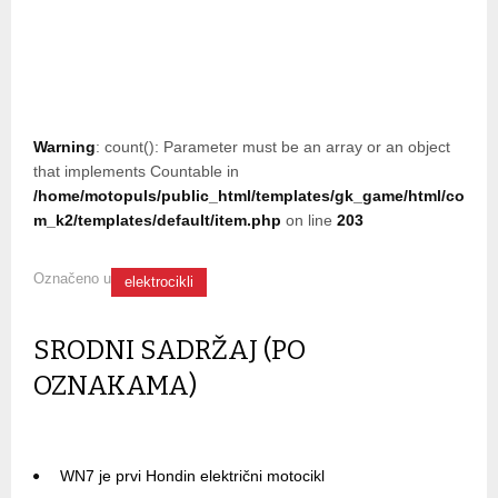
Warning
: count(): Parameter must be an array or an object
that implements Countable in
/home/motopuls/public_html/templates/gk_game/html/co
m_k2/templates/default/item.php
on line
203
Označeno u
elektrocikli
SRODNI SADRŽAJ (PO
OZNAKAMA)
WN7 je prvi Hondin električni motocikl