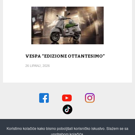
VESPA “EDIZIONE OTTANTESIMO”
26 LIPANJ, 2026
Koristimo kolačiće kako bismo poboljšali korisničko iskustvo. Slažem se sa
O nama
Pretplata i stari brojevi
Oglašavanje
upotrebom kolačića.