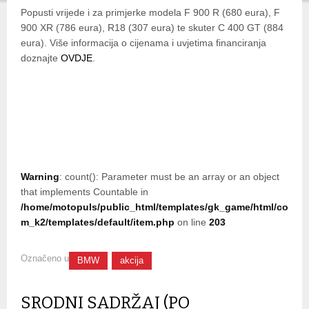
Popusti vrijede i za primjerke modela F 900 R (680 eura), F
900 XR (786 eura), R18 (307 eura) te skuter C 400 GT (884
eura). Više informacija o cijenama i uvjetima financiranja
doznajte
OVDJE
.
Warning
: count(): Parameter must be an array or an object
that implements Countable in
/home/motopuls/public_html/templates/gk_game/html/co
m_k2/templates/default/item.php
on line
203
Označeno u
BMW
akcija
SRODNI SADRŽAJ (PO