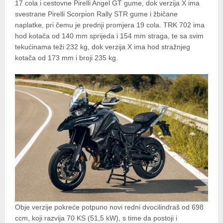
17 cola i cestovne Pirelli Angel GT gume, dok verzija X ima
svestrane Pirelli Scorpion Rally STR gume i žbičane
naplatke, pri čemu je prednji promjera 19 cola. TRK 702 ima
hod kotača od 140 mm sprijeda i 154 mm straga, te sa svim
tekućinama teži 232 kg, dok verzija X ima hod stražnjeg
kotača od 173 mm i broji 235 kg.
Obje verzije pokreće potpuno novi redni dvocilindraš od 698
ccm, koji razvija 70 KS (51,5 kW), s time da postoji i