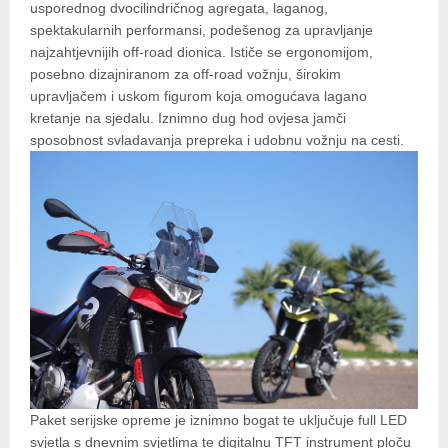
usporednog dvocilindričnog agregata, laganog,
spektakularnih performansi, podešenog za upravljanje
najzahtjevnijih off-road dionica. Ističe se ergonomijom,
posebno dizajniranom za off-road vožnju, širokim
upravljačem i uskom figurom koja omogućava lagano
kretanje na sjedalu. Iznimno dug hod ovjesa jamči
sposobnost svladavanja prepreka i udobnu vožnju na cesti.
Paket serijske opreme je iznimno bogat te uključuje full LED
svjetla s dnevnim svjetlima te digitalnu TFT instrument ploču