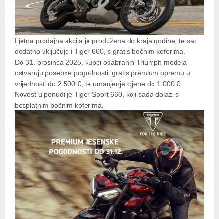
Ljetna prodajna akcija je produžena do kraja godine, te sad
dodatno uključuje i Tiger 660, s gratis bočnim koferima.
Do 31. prosinca 2025. kupci odabranih Triumph modela
ostvaruju posebne pogodnosti: gratis premium opremu u
vrijednosti do 2.500 €, te umanjenje cijene do 1.000 €.
Novost u ponudi je Tiger Sport 660, koji sada dolazi s
besplatnim bočnim koferima.