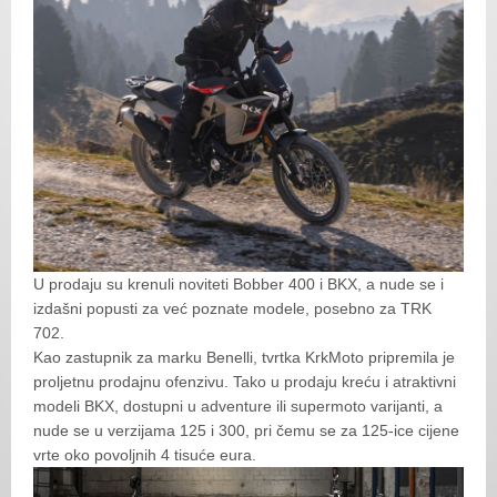
U prodaju su krenuli noviteti Bobber 400 i BKX, a nude se i
izdašni popusti za već poznate modele, posebno za TRK
702.
Kao zastupnik za marku Benelli, tvrtka KrkMoto pripremila je
proljetnu prodajnu ofenzivu. Tako u prodaju kreću i atraktivni
modeli BKX, dostupni u adventure ili supermoto varijanti, a
nude se u verzijama 125 i 300, pri čemu se za 125-ice cijene
vrte oko povoljnih 4 tisuće eura.