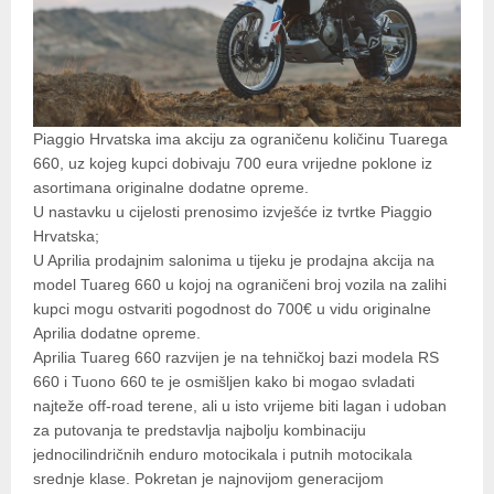
Piaggio Hrvatska ima akciju za ograničenu količinu Tuarega
660, uz kojeg kupci dobivaju 700 eura vrijedne poklone iz
asortimana originalne dodatne opreme.
U nastavku u cijelosti prenosimo izvješće iz tvrtke Piaggio
Hrvatska;
U Aprilia prodajnim salonima u tijeku je prodajna akcija na
model Tuareg 660 u kojoj na ograničeni broj vozila na zalihi
kupci mogu ostvariti pogodnost do 700€ u vidu originalne
Aprilia dodatne opreme.
Aprilia Tuareg 660 razvijen je na tehničkoj bazi modela RS
660 i Tuono 660 te je osmišljen kako bi mogao svladati
najteže off-road terene, ali u isto vrijeme biti lagan i udoban
za putovanja te predstavlja najbolju kombinaciju
jednocilindričnih enduro motocikala i putnih motocikala
srednje klase. Pokretan je najnovijom generacijom