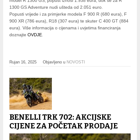
model R 1300 GS, popust iznosi 1.938 eura, dok se za R
1300 GS Adventure nudi ušteda od 2.051 euro.
Popusti vrijede i za primjerke modela F 900 R (680 eura), F
900 XR (786 eura), R18 (307 eura) te skuter C 400 GT (884
eura). Više informacija o cijenama i uvjetima financiranja
doznajte
OVDJE
.
Rujan 16, 2025
Objavljeno u
NOVOSTI
BENELLI TRK 702: AKCIJSKE
CIJENE ZA POČETAK PRODAJE