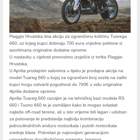
Piaggio Hrvatska ima akciju za ograničenu količinu Tuarega
660, uz kojeg kupci dobivaju 700 eura vrijedne poklone iz
asortimana originalne dodatne opreme.
U nastavku u cijelosti prenosimo izvješće iz tvrtke Piaggio
Hrvatska;
U Aprilia prodajnim salonima u tijeku je prodajna akcija na
model Tuareg 660 u kojoj na ograničeni broj vozila na zalihi
kupci mogu ostvariti pogodnost do 700€ u vidu originalne
Aprilia dodatne opreme.
Aprilia Tuareg 660 razvijen je na tehničkoj bazi modela RS
660 i Tuono 660 te je osmišljen kako bi mogao svladati
najteže off-road terene, ali u isto vrijeme biti lagan i udoban
za putovanja te predstavlja najbolju kombinaciju
jednocilindričnih enduro motocikala i putnih motocikala
srednje klase. Pokretan je najnovijom generacijom
usporednog dvocilindričnog agregata, laganog,