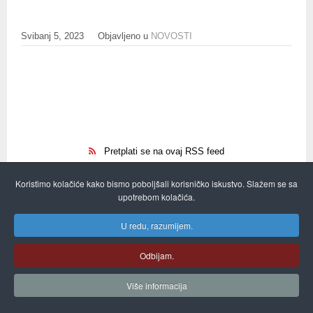
Svibanj 5, 2023
Objavljeno u
NOVOSTI
Pretplati se na ovaj RSS feed
Koristimo kolačiće kako bismo poboljšali korisničko iskustvo. Slažem se sa
upotrebom kolačića.
Početak
Prethodno
1
2
3
Sljedeće
U redu, razumijem.
Stranica 1 od 3
Kraj
Odbijam.
Više informacija