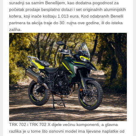
suradnji sa samim Benellijem, kao dodatna pogodnost za
početak prodaje besplatno dolazi i set originalnih aluminijskih
kofera, koji inače koštaju 1.013 eura. Kod odabranih Benelli
partnera ta akcija traje do 30. rujna ove godine, ili do isteka
zaliha.
TRK 702 i TRK 702 X dijele većinu komponenti, a glavna
razlika je u tome što osnovni model ima lijevane naplatke od