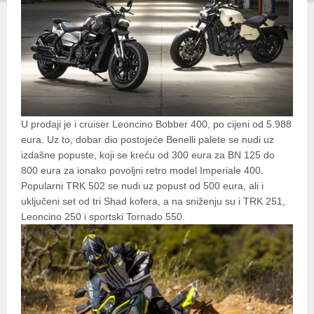
U prodaji je i cruiser Leoncino Bobber 400, po cijeni od 5.988
eura. Uz to, dobar dio postojeće Benelli palete se nudi uz
izdašne popuste, koji se kreću od 300 eura za BN 125 do
800 eura za ionako povoljni retro model Imperiale 400.
Popularni TRK 502 se nudi uz popust od 500 eura, ali i
uključeni set od tri Shad kofera, a na sniženju su i TRK 251,
Leoncino 250 i sportski Tornado 550.