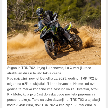
Stigao je TRK 702, kojeg i u osnovnoj i u X verziji krase
atraktivan dizajn te isto takva cijena.
Kao najvažniji novitet Benellija za 2023. godinu, TRK 702 je
stigao na tržište, uključujući i ono hrvatsko. Naime, od ove
godine ta marka konačno ima zastupnika za Hrvatsku, tvrtku
Krk Moto, koja je u čast dolaska ovog noviteta pripremila i
posebnu akciju. Tako sa svim davanjima, TRK 702 u toj akciji
košta 8.498 eura, dok TRK 702 X ima cijenu 8.799 eura. A u