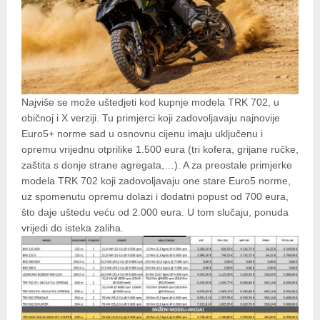
Najviše se može uštedjeti kod kupnje modela TRK 702, u
običnoj i X verziji. Tu primjerci koji zadovoljavaju najnovije
Euro5+ norme sad u osnovnu cijenu imaju uključenu i
opremu vrijednu otprilike 1.500 eura (tri kofera, grijane ručke,
zaštita s donje strane agregata,…). A za preostale primjerke
modela TRK 702 koji zadovoljavaju one stare Euro5 norme,
uz spomenutu opremu dolazi i dodatni popust od 700 eura,
što daje uštedu veću od 2.000 eura. U tom slučaju, ponuda
vrijedi do isteka zaliha.