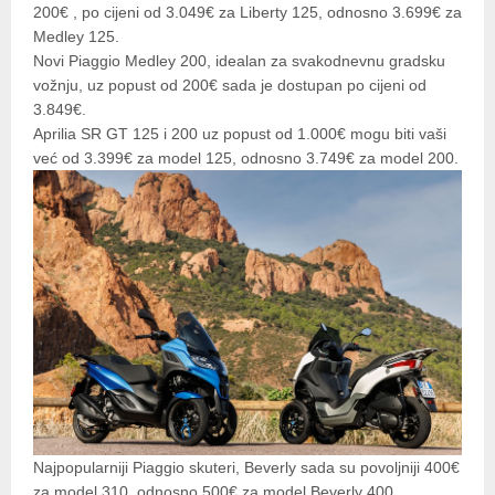
200€ , po cijeni od 3.049€ za Liberty 125, odnosno 3.699€ za
Medley 125.
Novi Piaggio Medley 200, idealan za svakodnevnu gradsku
vožnju, uz popust od 200€ sada je dostupan po cijeni od
3.849€.
Aprilia SR GT 125 i 200 uz popust od 1.000€ mogu biti vaši
već od 3.399€ za model 125, odnosno 3.749€ za model 200.
Najpopularniji Piaggio skuteri, Beverly sada su povoljniji 400€
za model 310, odnosno 500€ za model Beverly 400.