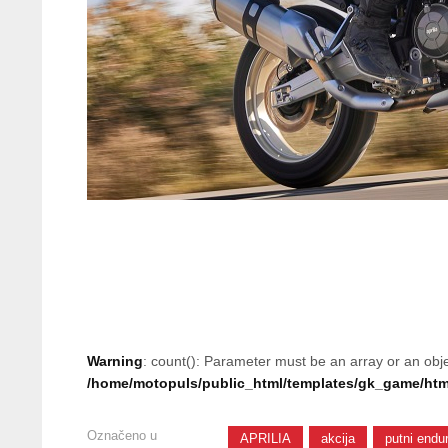
Warning
: count(): Parameter must be an array or an obj
/home/motopuls/public_html/templates/gk_game/html
Označeno u
APRILIA
akcija
putni endu