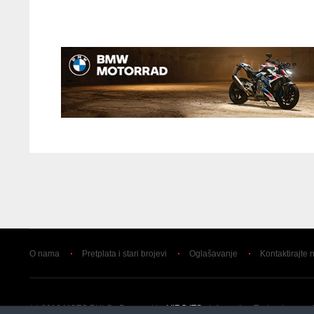
O nama
Pretplata i stari brojevi
Oglašavanje
Kontaktirajte 
(c) 2016 MOTO PULS - Powered by
VIRO ITS
- Information Technology and