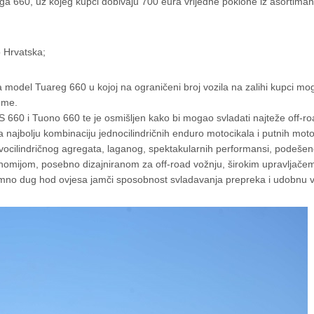
ga 660, uz kojeg kupci dobivaju 700 eura vrijedne poklone iz asortiman
o Hrvatska;
a model Tuareg 660 u kojoj na ograničeni broj vozila na zalihi kupci mog
eme.
S 660 i Tuono 660 te je osmišljen kako bi mogao svladati najteže off-roa
ja najbolju kombinaciju jednocilindričnih enduro motocikala i putnih mot
vocilindričnog agregata, laganog, spektakularnih performansi, podeše
rgonomijom, posebno dizajniranom za off-road vožnju, širokim upravljače
imno dug hod ovjesa jamči sposobnost svladavanja prepreka i udobnu vo