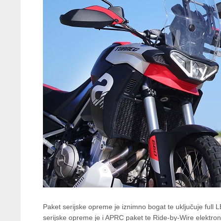
Paket serijske opreme je iznimno bogat te uključuje full LE
serijske opreme je i APRC paket te Ride-by-Wire elektron