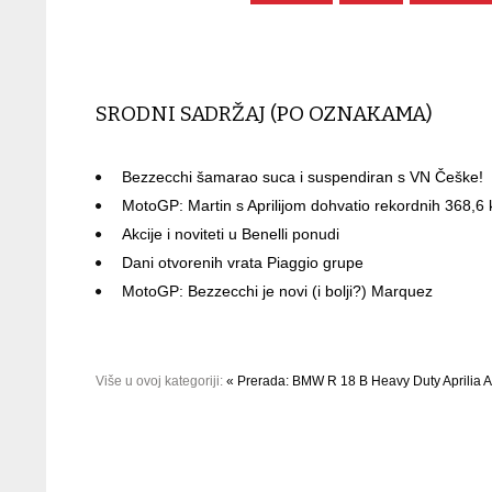
SRODNI SADRŽAJ (PO OZNAKAMA)
Bezzecchi šamarao suca i suspendiran s VN Češke!
MotoGP: Martin s Aprilijom dohvatio rekordnih 368,6
Akcije i noviteti u Benelli ponudi
Dani otvorenih vrata Piaggio grupe
MotoGP: Bezzecchi je novi (i bolji?) Marquez
Više u ovoj kategoriji:
« Prerada: BMW R 18 B Heavy Duty
Aprilia 