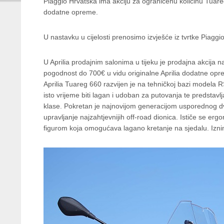
Piaggio Hrvatska ima akciju za ograničenu količinu Tuare
dodatne opreme.
U nastavku u cijelosti prenosimo izvješće iz tvrtke Piaggi
U Aprilia prodajnim salonima u tijeku je prodajna akcija n
pogodnost do 700€ u vidu originalne Aprilia dodatne opr
Aprilia Tuareg 660 razvijen je na tehničkoj bazi modela R
isto vrijeme biti lagan i udoban za putovanja te predstavl
klase. Pokretan je najnovijom generacijom usporednog d
upravljanje najzahtjevnijih off-road dionica. Ističe se e
figurom koja omogućava lagano kretanje na sjedalu. Izn