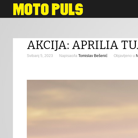
Novosti
AKCIJA: APRILIA T
Svibanj 5, 2023
Napisao/la
Tomislav Bešenić
Objavljeno u