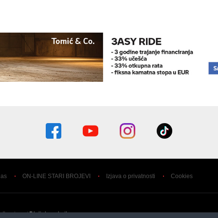
nas
ON-LINE STARI BROJEVI
Izjava o privatnosti
Cookies
 Services /
Digital marketing agency