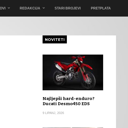
OVI
REDAKCIJA
STARI BROJEVI
PRETPLATA
NOVITETI
Najljepši hard-enduro?
Ducati Desmo450 EDS
9 LIPANJ, 2026