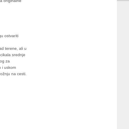
a originalne
u ostvariti
d terene, ali u
ocikala srednje
nog za
m i uskom
žnju na cesti.