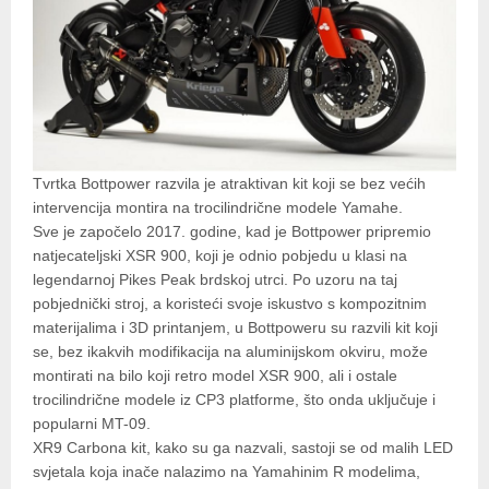
Tvrtka Bottpower razvila je atraktivan kit koji se bez većih
intervencija montira na trocilindrične modele Yamahe.
Sve je započelo 2017. godine, kad je Bottpower pripremio
natjecateljski XSR 900, koji je odnio pobjedu u klasi na
legendarnoj Pikes Peak brdskoj utrci. Po uzoru na taj
pobjednički stroj, a koristeći svoje iskustvo s kompozitnim
materijalima i 3D printanjem, u Bottpoweru su razvili kit koji
se, bez ikakvih modifikacija na aluminijskom okviru, može
montirati na bilo koji retro model XSR 900, ali i ostale
trocilindrične modele iz CP3 platforme, što onda uključuje i
popularni MT-09.
XR9 Carbona kit, kako su ga nazvali, sastoji se od malih LED
svjetala koja inače nalazimo na Yamahinim R modelima,