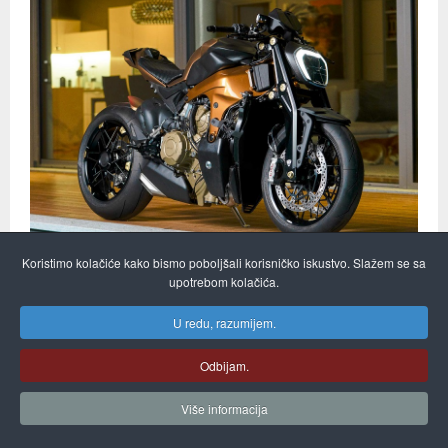
Koristimo kolačiće kako bismo poboljšali korisničko iskustvo. Slažem se sa
Dok čekamo da Ducati izbaci Streetfighter model na bazi
upotrebom kolačića.
Panigalea, Officine GP Design stvara maloserijsku preradu
U redu, razumijem.
V4 Penta.
Iako su bili relativno kratko u ponudi, modeli Streetfighter su
Odbijam.
ostavili dubokog traga među ljubiteljima Ducatija. I s pravom,
jer bili su to doista pravi „streetfigheri“, odnosno razgolićeni
Više informacija
sportski motocikli, koji su i najboljeg Monstera pojeli za
doručak.