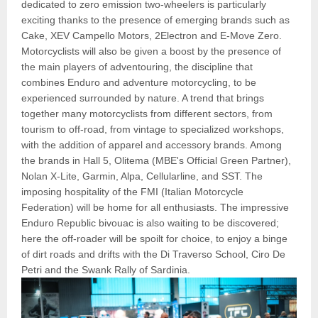
dedicated to zero emission two-wheelers is particularly
exciting thanks to the presence of emerging brands such as
Cake, XEV Campello Motors, 2Electron and E-Move Zero.
Motorcyclists will also be given a boost by the presence of
the main players of adventouring, the discipline that
combines Enduro and adventure motorcycling, to be
experienced surrounded by nature. A trend that brings
together many motorcyclists from different sectors, from
tourism to off-road, from vintage to specialized workshops,
with the addition of apparel and accessory brands. Among
the brands in Hall 5, Olitema (MBE's Official Green Partner),
Nolan X-Lite, Garmin, Alpa, Cellularline, and SST. The
imposing hospitality of the FMI (Italian Motorcycle
Federation) will be home for all enthusiasts. The impressive
Enduro Republic bivouac is also waiting to be discovered;
here the off-roader will be spoilt for choice, to enjoy a binge
of dirt roads and drifts with the Di Traverso School, Ciro De
Petri and the Swank Rally of Sardinia.