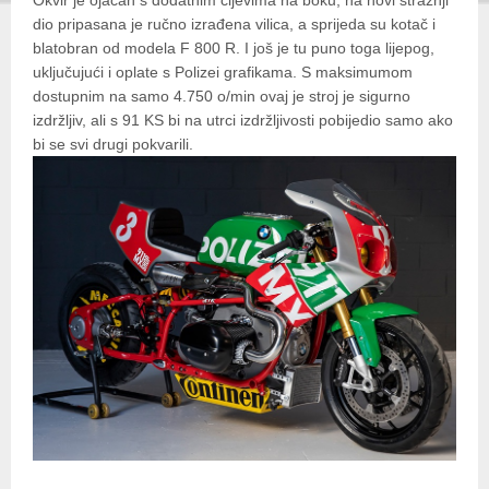
Okvir je ojačan s dodatnim cijevima na boku, na novi stražnji
dio pripasana je ručno izrađena vilica, a sprijeda su kotač i
blatobran od modela F 800 R. I još je tu puno toga lijepog,
uključujući i oplate s Polizei grafikama. S maksimumom
dostupnim na samo 4.750 o/min ovaj je stroj je sigurno
izdržljiv, ali s 91 KS bi na utrci izdržljivosti pobijedio samo ako
bi se svi drugi pokvarili.