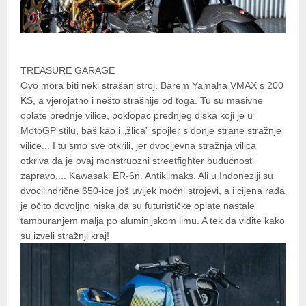
TREASURE GARAGE
Ovo mora biti neki strašan stroj. Barem Yamaha VMAX s 200
KS, a vjerojatno i nešto strašnije od toga. Tu su masivne
oplate prednje vilice, poklopac prednjeg diska koji je u
MotoGP stilu, baš kao i „žlica” spojler s donje strane stražnje
vilice... I tu smo sve otkrili, jer dvocijevna stražnja vilica
otkriva da je ovaj monstruozni streetfighter budućnosti
zapravo,... Kawasaki ER-6n. Antiklimaks. Ali u Indoneziji su
dvocilindrične 650-ice još uvijek moćni strojevi, a i cijena rada
je očito dovoljno niska da su futurističke oplate nastale
tamburanjem malja po aluminijskom limu. A tek da vidite kako
su izveli stražnji kraj!