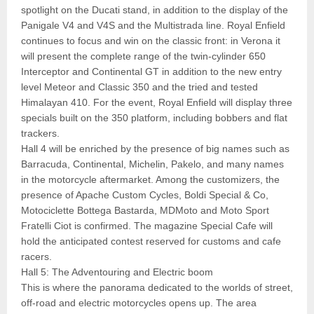
spotlight on the Ducati stand, in addition to the display of the
Panigale V4 and V4S and the Multistrada line. Royal Enfield
continues to focus and win on the classic front: in Verona it
will present the complete range of the twin-cylinder 650
Interceptor and Continental GT in addition to the new entry
level Meteor and Classic 350 and the tried and tested
Himalayan 410. For the event, Royal Enfield will display three
specials built on the 350 platform, including bobbers and flat
trackers.
Hall 4 will be enriched by the presence of big names such as
Barracuda, Continental, Michelin, Pakelo, and many names
in the motorcycle aftermarket. Among the customizers, the
presence of Apache Custom Cycles, Boldi Special & Co,
Motociclette Bottega Bastarda, MDMoto and Moto Sport
Fratelli Ciot is confirmed. The magazine Special Cafe will
hold the anticipated contest reserved for customs and cafe
racers.
Hall 5: The Adventouring and Electric boom
This is where the panorama dedicated to the worlds of street,
off-road and electric motorcycles opens up. The area