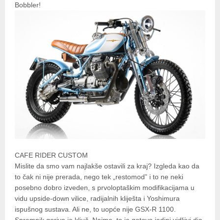
Bobbler!
CAFE RIDER CUSTOM
Mislite da smo vam najlakše ostavili za kraj? Izgleda kao da
to čak ni nije prerada, nego tek „restomod” i to ne neki
posebno dobro izveden, s prvoloptaškim modifikacijama u
vidu upside-down vilice, radijalnih kliješta i Yoshimura
ispušnog sustava. Ali ne, to uopće nije GSX-R 1100.
Spremnik goriva je ključ. Naime, to je gotovo jedini vidljivi dio