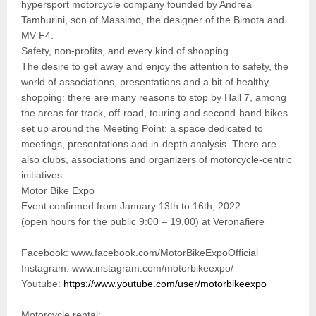
hypersport motorcycle company founded by Andrea
Tamburini, son of Massimo, the designer of the Bimota and
MV F4.
Safety, non-profits, and every kind of shopping
The desire to get away and enjoy the attention to safety, the
world of associations, presentations and a bit of healthy
shopping: there are many reasons to stop by Hall 7, among
the areas for track, off-road, touring and second-hand bikes
set up around the Meeting Point: a space dedicated to
meetings, presentations and in-depth analysis. There are
also clubs, associations and organizers of motorcycle-centric
initiatives.
Motor Bike Expo
Event confirmed from January 13th to 16th, 2022
(open hours for the public 9:00 – 19.00) at Veronafiere
Facebook: www.facebook.com/MotorBikeExpoOfficial
Instagram: www.instagram.com/motorbikeexpo/
Youtube:
https://www.youtube.com/user/motorbikeexpo
Motorcycle rental: