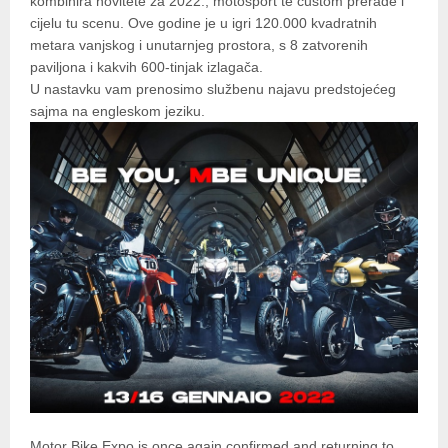
kombinira novitete za 2022., motosport te custom prerade i
cijelu tu scenu. Ove godine je u igri 120.000 kvadratnih
metara vanjskog i unutarnjeg prostora, s 8 zatvorenih
paviljona i kakvih 600-tinjak izlagača.
U nastavku vam prenosimo službenu najavu predstojećeg
sajma na engleskom jeziku.
Motor Bike Expo is once again confirmed and returning to