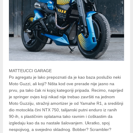
MATTEUCCI GARAGE
Po agregatu je lako prepoznati da je kao baza poslužio neki
Moto Guzzi, ali koji? Ništa kod ove prerade nije jasno na
prvu, pa tako čak ni kojoj kategoriji pripada. Recimo, naprijed
je springer ovjes koji nikad nije trebao završiti na jednom
Moto Guzziju, stražnji amortizer je od Yamahe R1, a središnji
dio motocikla čini NTX 750, talijanski putni enduro iz ranih
90-ih, s plastičnim oplatama tako ravnim i ćoškastim da
izgledaju kao da su nastale šalovanjem. Ukratko, spoj
nespojivog, a svejedno skladnog. Bobber? Scrambler?