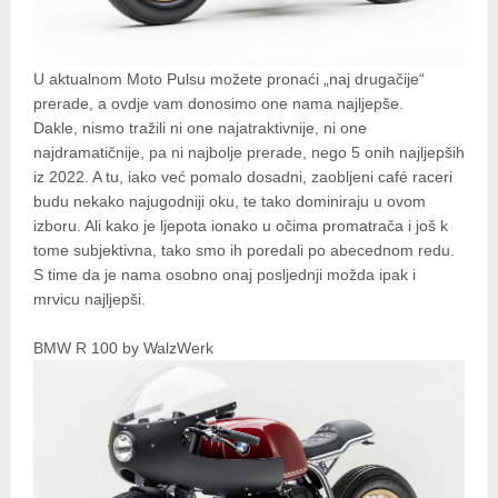
U aktualnom Moto Pulsu možete pronaći „naj drugačije“
prerade, a ovdje vam donosimo one nama najljepše.
Dakle, nismo tražili ni one najatraktivnije, ni one
najdramatičnije, pa ni najbolje prerade, nego 5 onih najljepših
iz 2022. A tu, iako već pomalo dosadni, zaobljeni café raceri
budu nekako najugodniji oku, te tako dominiraju u ovom
izboru. Ali kako je ljepota ionako u očima promatrača i još k
tome subjektivna, tako smo ih poredali po abecednom redu.
S time da je nama osobno onaj posljednji možda ipak i
mrvicu najljepši.
BMW R 100 by WalzWerk