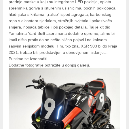
prednje maske u koju su integrirane LED pozicije, oplata
spremnika goriva s isturenim usisnicima, bočnih poklopaca
hladnjaka s krilcima, „ralice“ ispod agregata, karbonskog
repa s alcantara sjedalom, stražnjih svjetala i pokazivača
smjera, nosača tablice i još pokojeg detalja. Taj je kit dio
Yamahina Yard Built asortimana dodatne opreme, ali ne bi
imali ništa protiv da se nešto slično pojavi i na kakvom
sasvim serijskom modelu. Hm, tko zna, XSR 900 bi do kraja
2021. trebao biti predstavljen u obnovljenom izdanju…
Pustimo se iznenaditi.
Dodatne fotografije potražite u donjoj galeriji.