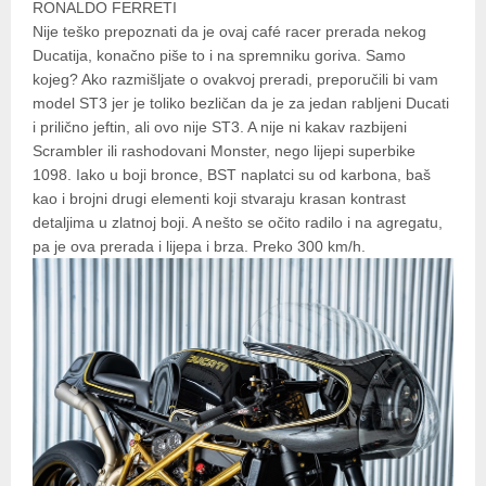
RONALDO FERRETI
Nije teško prepoznati da je ovaj café racer prerada nekog
Ducatija, konačno piše to i na spremniku goriva. Samo
kojeg? Ako razmišljate o ovakvoj preradi, preporučili bi vam
model ST3 jer je toliko bezličan da je za jedan rabljeni Ducati
i prilično jeftin, ali ovo nije ST3. A nije ni kakav razbijeni
Scrambler ili rashodovani Monster, nego lijepi superbike
1098. Iako u boji bronce, BST naplatci su od karbona, baš
kao i brojni drugi elementi koji stvaraju krasan kontrast
detaljima u zlatnoj boji. A nešto se očito radilo i na agregatu,
pa je ova prerada i lijepa i brza. Preko 300 km/h.