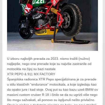
U izboru najboljih prerada za 2023. nismo tražili (nužno)
najljepše, nego one prerade koje su najviše zastranile od
motocikla na čijoj su bazi nastale
XTR PEPO & 911 MX FACTORY
Španjolska radionica XTR Pepo specijalizirana je za prerade
u stilu klasičnih “endurance” motocikala, a koje izgledaju kao
da opako jure i kad stoje. Ovaj put su kao bazu uzeli BMW-ov
masivni custom cruiser R 18 i činilo se da su ugrizli više nego
što mogu sažvakati, ali ponovo su ispljunuli nešto privlačno.