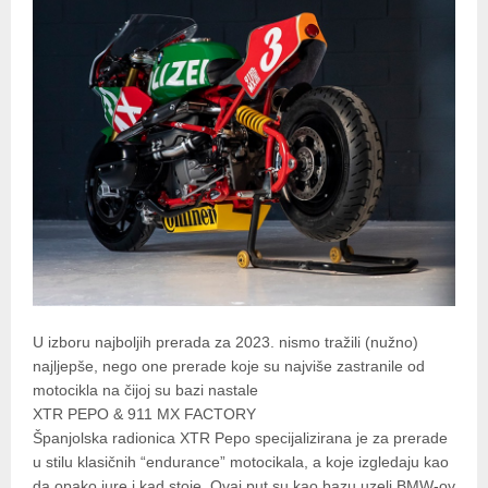
U izboru najboljih prerada za 2023. nismo tražili (nužno)
najljepše, nego one prerade koje su najviše zastranile od
motocikla na čijoj su bazi nastale
XTR PEPO & 911 MX FACTORY
Španjolska radionica XTR Pepo specijalizirana je za prerade
u stilu klasičnih “endurance” motocikala, a koje izgledaju kao
da opako jure i kad stoje. Ovaj put su kao bazu uzeli BMW-ov