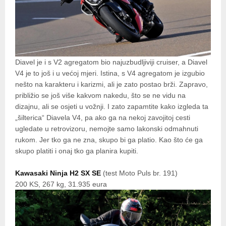
Diavel je i s V2 agregatom bio najuzbudljiviji cruiser, a Diavel
V4 je to još i u većoj mjeri. Istina, s V4 agregatom je izgubio
nešto na karakteru i karizmi, ali je zato postao brži. Zapravo,
približio se još više kakvom nakedu, što se ne vidu na
dizajnu, ali se osjeti u vožnji. I zato zapamtite kako izgleda ta
„šilterica“ Diavela V4, pa ako ga na nekoj zavojitoj cesti
ugledate u retrovizoru, nemojte samo lakonski odmahnuti
rukom. Jer tko ga ne zna, skupo bi ga platio. Kao što će ga
skupo platiti i onaj tko ga planira kupiti.
Kawasaki Ninja H2 SX SE
(test Moto Puls br. 191)
200 KS, 267 kg, 31.935 eura