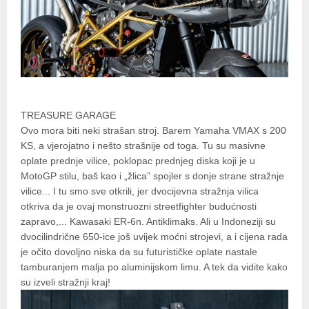
TREASURE GARAGE
Ovo mora biti neki strašan stroj. Barem Yamaha VMAX s 200
KS, a vjerojatno i nešto strašnije od toga. Tu su masivne
oplate prednje vilice, poklopac prednjeg diska koji je u
MotoGP stilu, baš kao i „žlica” spojler s donje strane stražnje
vilice... I tu smo sve otkrili, jer dvocijevna stražnja vilica
otkriva da je ovaj monstruozni streetfighter budućnosti
zapravo,... Kawasaki ER-6n. Antiklimaks. Ali u Indoneziji su
dvocilindrične 650-ice još uvijek moćni strojevi, a i cijena rada
je očito dovoljno niska da su futurističke oplate nastale
tamburanjem malja po aluminijskom limu. A tek da vidite kako
su izveli stražnji kraj!