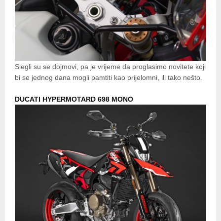
Slegli su se dojmovi, pa je vrijeme da proglasimo novitete koji
bi se jednog dana mogli pamtiti kao prijelomni, ili tako nešto.
DUCATI HYPERMOTARD 698 MONO