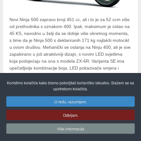
Novi Ninja 500 zapravo broji 451 cc, ali i to je za 52 ccm više
od prethodnika s oznakom 400. Ipak, maksimum je ostao na
45 KS, navodno u želji da se dobije više okretnog momenta,
s time da je Ninja 500 s deklariranih 171 kg najlakši motocikl
u ovom društvu. Mehanički se oslanja na Ninju 400, ali je sve
zapakirano u još atraktivniji dizajn, s novim LED svjetlima
koja podsjećaju na ona s modela ZX-6R. Varijanta SE ima
upečatljivije kombinacije boja, LED pokazivače smjera i
beskontaktni ključ. Više o Ninji 500, te svim ovim i brojnim
drugim novitetima za 2024. pročitajte u nadolazećem broju
Koristimo kolačiće kako bismo poboljšali korisničko iskustvo. Slažem se sa
upotrebom kolačića.
Moto Pulsa.
U redu, razumijem.
Studeni 14, 2023
Objavljeno u
NOVITETI
Odbijam.
Više informacija