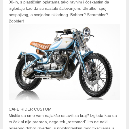
90-ih, s plastičnim oplatama tako ravnim i ćoškastim da
izgledaju kao da su nastale šalovanjem. Ukratko, spoj
nespojivog, a svejedno skladnog. Bobber? Scrambler?
Bobbler!
CAFE RIDER CUSTOM
Mislite da smo vam najlakše ostavili za kraj? Izgleda kao da
to čak ni nije prerada, nego tek „restomod” i to ne neki
posebno dobro izveden, s prvoloptaškim modifikacijama u