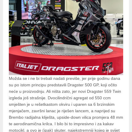
Možda se i ne bi trebali nadati previše, jer prije godinu dana
su po istom principu predstavili Dragster 500 GP, koji očito
neće u proizvodnju. Ali ništa zato, jer novi Dragster 559 Twin
izgleda još strašnije. Dvocilindrični agregat od 550 ccm
smješten je u rešetkastom okviru i uparen sa 6 brzinskim
mjenjačem, završni lanac je riješen lancem, a naprijed su
Brembo radijalna kliješta, upside-down vilica promjera 48 mm
te aerodinamična krilca. I bilo bi to impresivno i za kakav
motocikl, a ovo je (ipak) skuter, najekstremniji kojeg je svijet