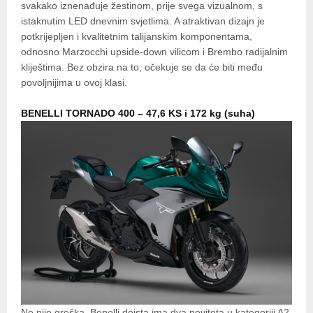
svakako iznenađuje žestinom, prije svega vizualnom, s
istaknutim LED dnevnim svjetlima. A atraktivan dizajn je
potkrijepljen i kvalitetnim talijanskim komponentama,
odnosno Marzocchi upside-down vilicom i Brembo radijalnim
kliještima. Bez obzira na to, očekuje se da će biti među
povoljnijima u ovoj klasi.
BENELLI TORNADO 400 – 47,6 KS i 172 kg (suha)
Ne nije greška, Benelli doista ima dva noviteta u kategoriji A2