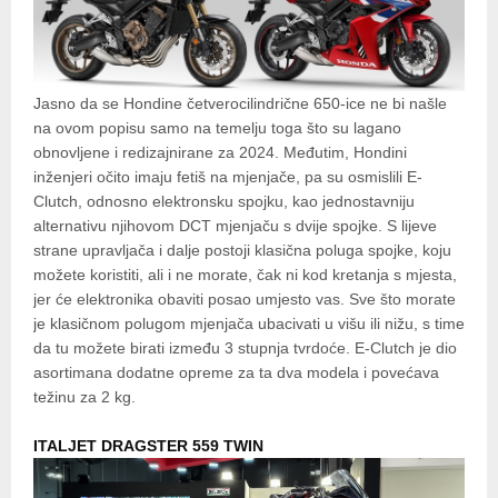
Jasno da se Hondine četverocilindrične 650-ice ne bi našle
na ovom popisu samo na temelju toga što su lagano
obnovljene i redizajnirane za 2024. Međutim, Hondini
inženjeri očito imaju fetiš na mjenjače, pa su osmislili E-
Clutch, odnosno elektronsku spojku, kao jednostavniju
alternativu njihovom DCT mjenjaču s dvije spojke. S lijeve
strane upravljača i dalje postoji klasična poluga spojke, koju
možete koristiti, ali i ne morate, čak ni kod kretanja s mjesta,
jer će elektronika obaviti posao umjesto vas. Sve što morate
je klasičnom polugom mjenjača ubacivati u višu ili nižu, s time
da tu možete birati između 3 stupnja tvrdoće. E-Clutch je dio
asortimana dodatne opreme za ta dva modela i povećava
težinu za 2 kg.
ITALJET DRAGSTER 559 TWIN