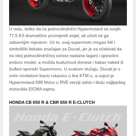
U redu, teško da će jednocilindrični Hypermotard sa svojih
77,5 KS dramatično promijeniti svijet, ali učinit će ga
zabavnijim mjestom. Uz to, ovaj supermoto mogao biti i
simbolički itekako značajan za Ducati, jer je za očekivati da
na istoj jednocilindričnoj osnovi nastane lagani i sposobni
enduro model, a možda budućnost donese i kakav naked ili
žuđeni sportski Supermono. U svakom slučaju, Ducati je s
ovim novitetom bacio rukavicu u lice KTM-u, a usput je
Hypermotard 698 Mono u RVE verziji odnio i titulu najljepšeg
motocikla EICMA sajma.
HONDA CB 650 R & CBR 650 R E-CLUTCH