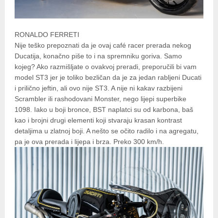
RONALDO FERRETI
Nije teško prepoznati da je ovaj café racer prerada nekog
Ducatija, konačno piše to i na spremniku goriva. Samo
kojeg? Ako razmišljate o ovakvoj preradi, preporučili bi vam
model ST3 jer je toliko bezličan da je za jedan rabljeni Ducati
i prilično jeftin, ali ovo nije ST3. A nije ni kakav razbijeni
Scrambler ili rashodovani Monster, nego lijepi superbike
1098. Iako u boji bronce, BST naplatci su od karbona, baš
kao i brojni drugi elementi koji stvaraju krasan kontrast
detaljima u zlatnoj boji. A nešto se očito radilo i na agregatu,
pa je ova prerada i lijepa i brza. Preko 300 km/h.