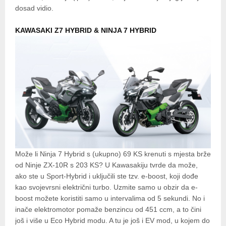
dosad vidio.
KAWASAKI Z7 HYBRID & NINJA 7 HYBRID
Može li Ninja 7 Hybrid s (ukupno) 69 KS krenuti s mjesta brže
od Ninje ZX-10R s 203 KS? U Kawasakiju tvrde da može,
ako ste u Sport-Hybrid i uključili ste tzv. e-boost, koji dođe
kao svojevrsni električni turbo. Uzmite samo u obzir da e-
boost možete koristiti samo u intervalima od 5 sekundi. No i
inače elektromotor pomaže benzincu od 451 ccm, a to čini
još i više u Eco Hybrid modu. A tu je još i EV mod, u kojem do