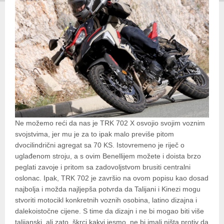
Ne možemo reći da nas je TRK 702 X osvojio svojim voznim
svojstvima, jer mu je za to ipak malo previše pitom
dvocilindrični agregat sa 70 KS. Istovremeno je riječ o
uglađenom stroju, a s ovim Benellijem možete i doista brzo
peglati zavoje i pritom sa zadovoljstvom brusiti centralni
oslonac. Ipak, TRK 702 je završio na ovom popisu kao dosad
najbolja i možda najljepša potvrda da Talijani i Kinezi mogu
stvoriti motocikl konkretnih voznih osobina, latino dizajna i
dalekoistočne cijene. S time da dizajn i ne bi mogao biti više
talijanski, ali zato, škrci kakvi jesmo, ne bi imali ništa protiv da