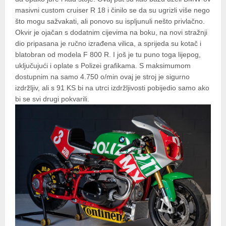
masivni custom cruiser R 18 i činilo se da su ugrizli više nego
što mogu sažvakati, ali ponovo su ispljunuli nešto privlačno.
Okvir je ojačan s dodatnim cijevima na boku, na novi stražnji
dio pripasana je ručno izrađena vilica, a sprijeda su kotač i
blatobran od modela F 800 R. I još je tu puno toga lijepog,
uključujući i oplate s Polizei grafikama. S maksimumom
dostupnim na samo 4.750 o/min ovaj je stroj je sigurno
izdržljiv, ali s 91 KS bi na utrci izdržljivosti pobijedio samo ako
bi se svi drugi pokvarili.