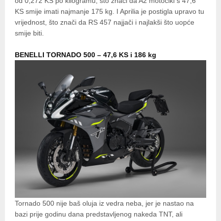
od 0,272 KS po kilogramu, što znači da A2 motocikl s 47,6
KS smije imati najmanje 175 kg. I Aprilia je postigla upravo tu
vrijednost, što znači da RS 457 najjači i najlakši što uopće
smije biti.
BENELLI TORNADO 500 – 47,6 KS i 186 kg
Tornado 500 nije baš oluja iz vedra neba, jer je nastao na
bazi prije godinu dana predstavljenog nakeda TNT, ali