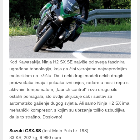
Kod Kawasakija Ninja H2 SX SE najviše od svega fascinira
ugrađena tehnologija, koja ga čini vjerojatno najnaprednijim
motociklom na tržištu. Da, i neki drugi modeli nekih drugih
proizvođača imaju i poluakativni ovjes, radare u nosi i repu s
aktivnim tempomatom, „launch control“ i svu drugu silu
ostalih pomagala, što ovdje uključuje čak i sustav za
automatsko gašenje dugog svjetla. Ali samo Ninja H2 SX ima
mehanički kompresor, s kojim su ubrzanja toliko uzbudljiva
da je to strašno. Doslovno!
Suzuki GSX-8S
(test Moto Puls br. 193)
83 KS, 202 kg, 9.990 eura