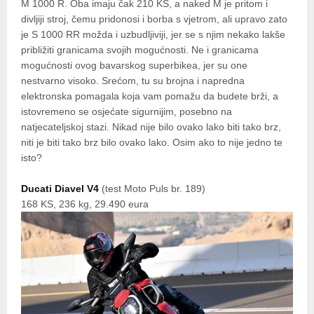
M 1000 R. Oba imaju čak 210 KS, a naked M je pritom i
divljiji stroj, čemu pridonosi i borba s vjetrom, ali upravo zato
je S 1000 RR možda i uzbudljiviji, jer se s njim nekako lakše
približiti granicama svojih mogućnosti. Ne i granicama
mogućnosti ovog bavarskog superbikea, jer su one
nestvarno visoko. Srećom, tu su brojna i napredna
elektronska pomagala koja vam pomažu da budete brži, a
istovremeno se osjećate sigurnijim, posebno na
natjecateljskoj stazi. Nikad nije bilo ovako lako biti tako brz,
niti je biti tako brz bilo ovako lako. Osim ako to nije jedno te
isto?
Ducati Diavel V4
(test Moto Puls br. 189)
168 KS, 236 kg, 29.490 eura