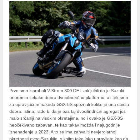
Prvo smo isprobali V-Strom 800 DE i zaključili da je Suzuki
pripremio itekako dobru dvocilindričnu platformu, ali tek smo
za upravljačem nakeda GSX-8S spoznali koliko je ona doista
dobra. Istina, rado bi da je baš taj dvocilindrični agregat još
malo srčaniji na visokim okretajima, no i ovako je GSX-8S
neočekivano zabavan, te kao takav možda i najugodnije
iznenađenje u 2023. A to se ima zahvaliti nevjerojatnoj
okretnosti ovog Suzukija, s kojim tako lako upravljate kao da