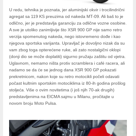
U redu, tehnika je poznata, jer aluminijski okvir i trocilindrični
agregat sa 119 KS preuzima od nakeda MT-09. Ali baš to je
odlično, jer je predstavlja garanciju za odlične vozne osobine.
A sve je utoliko zanimljivije što XSR 900 GP nije samo retro
verzija spomenutog nakeda, nego istovremeno dođe i kao
njegova sportska varijanta. Upravljač je dovoljno nizak da su
vam zbog toga opterećene ruke, ali zato nostalgični oklopi
(donji dio se može doplatiti) sigurno pružaju zaštitu od vjetra.
Uglavnom, nemamo ništa protiv scramblera i café racera, ali
nadamo se da će se jednog dana XSR 900 GP pokazati
prekretnicom, nakon koje su retro motocikli počeli odavati
počast kultnim sportskim motociklima iz 80-ih godina prošlog
stoljeća. Više o ovim novitetima (i još njih 70-ak drugih)
predstavljenima na EICMA sajmu u Milanu, pročitajte u
novom broju Moto Pulsa.