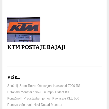
KTM POSTAJE BAJAJ!
VIŠE...
Snažniji Sport Retro: Obnovljeni Kawasaki Z900 RS
Britanski Monster? Novi Triumph Trident 800
Konačno!!! Predstavljen je novi Kawasaki KLE 500
Ponovo više svoj: Novi Ducati Monster