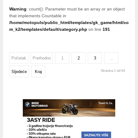
Warning
: count(): Parameter must be an array or an object
that implements Countable in
/home/motopuls/public_html/templates/gk_game/html/co
m_k2/templates/default/category.php
on line
191
Početak
Prethodno
1
2
3
…
Stranica 1 od 64
Sljedeće
Kraj