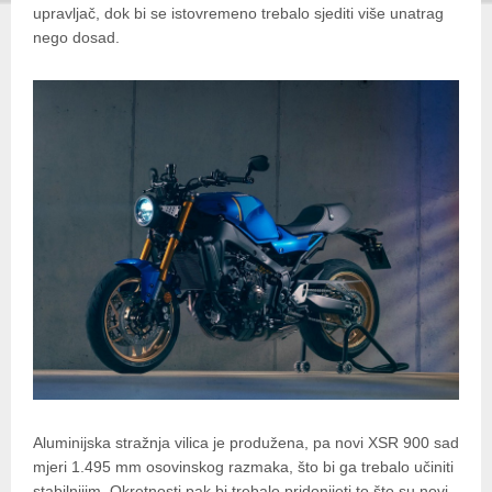
upravljač, dok bi se istovremeno trebalo sjediti više unatrag
nego dosad.
Aluminijska stražnja vilica je produžena, pa novi XSR 900 sad
mjeri 1.495 mm osovinskog razmaka, što bi ga trebalo učiniti
stabilnijim. Okretnosti pak bi trebalo pridonijeti to što su novi