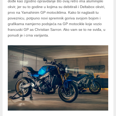
dođe kao zgodno opravdanje što ovaj retro ima aluminijski
okvir, jer su to godine u kojima su debitirali i Deltabox okviri,
prvo na Yamahinim GP motociklima. Kako bi naglasili tu
poveznicu, potpuno novi spremnik goriva svojom bojom i
grafikama namjerno podsjeća na GP motocikle koje vozio
francuski GP as Christian Sarron. Ako vam se to ne sviđa, u
ponudi je i crna varijanta.