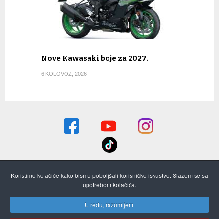
Nove Kawasaki boje za 2027.
6 KOLOVOZ, 2026
Koristimo kolačiće kako bismo poboljšali korisničko iskustvo. Slažem se sa
O nama
Pretplata i stari brojevi
Oglašavanje
upotrebom kolačića.
Kontaktirajte nas
ON-LINE STARI BROJEVI
Izjava o privatnosti
U redu, razumijem.