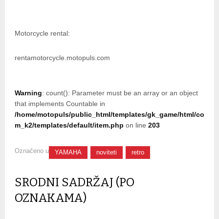
Motorcycle rental:
rentamotorcycle.motopuls.com
Warning
: count(): Parameter must be an array or an object
that implements Countable in
/home/motopuls/public_html/templates/gk_game/html/co
m_k2/templates/default/item.php
on line
203
Označeno u
YAMAHA
noviteti
retro
SRODNI SADRŽAJ (PO
OZNAKAMA)